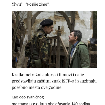
Yiwu”
i “Poslije zime”.
Kratkometražni autorski filmovi i dalje
predstavljaju zaštitni znak JSFF-a i zauzimaju
posebno mesto ove godine.
Kao deo zvaničnog
povodom
programa
obeležavanja 140 godina