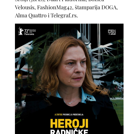
Velousis, FashionMag42, štamparija DOGA,
Alma Quattro i Telegraf.rs.