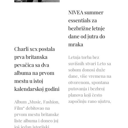
NIVEA summer
essentials za
bezbrižne letnje
dane od jutra do
mraka
Charli xcx postala
prva britanska
Letnja torba bez
suvišnih stvari Leto sa
pevačica sa dva
sobom donosi duže
albuma na prvom
dane, više vremena na
mestu u istoj
otvorenom, spontana
kalendarskoj godini
putovanja i bezbroj
planova koji često
započinju rano ujutru,
Album „Music, Fashion,
Film“ debitovao na
prvom mestu britanske
liste albuma i doneo joj
još jedan istorijski