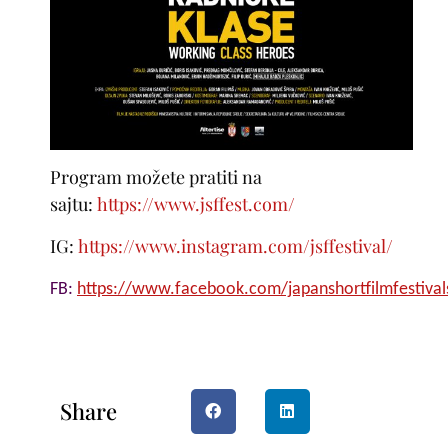
Program možete pratiti na
sajtu:
https://www.jsffest.com/
IG:
https://www.instagram.com/jsffestival/
FB:
https://www.facebook.com/japanshortfilmfestival
Share