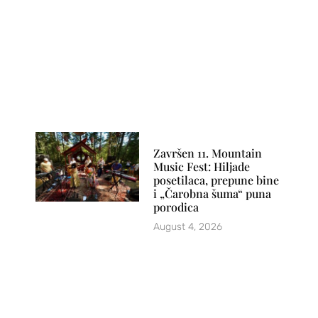
Završen 11. Mountain
Music Fest: Hiljade
posetilaca, prepune bine
i „Čarobna šuma“ puna
porodica
August 4, 2026