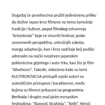
Događaj će posetiocima pružiti jedinstvenu priliku
da dožive Japan kroz filmove na temu tamošnje
tradicije i kulture,
poput filmskog
ostvarenja
“Aristokrate” koj
e
će otvoriti festival, preko
savremenih perspektiva, untrašnjih sukoba,
manga adaptacija, kao i kroz sadržaje koji podižu
adrenalin na način svojstven japanskim
poklonicima gejminga i auto-trka, kao što je film
“Alivehoon”. Takođe, videćemo kako su temi
KULTFRONTACIJA pristupili srpski autori sa
autentičnim pristupom i karakterom, među
kojima su filmovi prikazani
na programima
Berlinala
i drugim značajnim evropskim
festivalima: “Banović Strahinja”, “Kelti”, Heroji