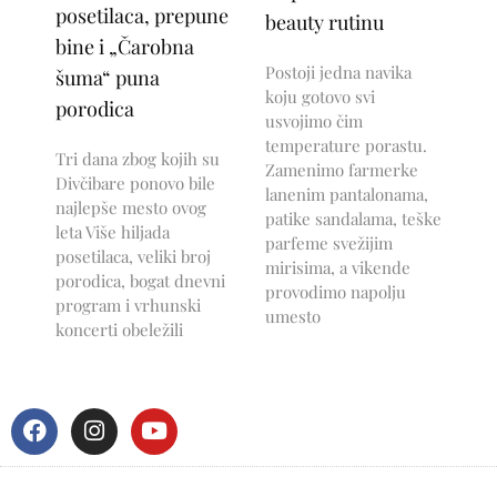
posetilaca, prepune
beauty rutinu
bine i „Čarobna
Postoji jedna navika
šuma“ puna
koju gotovo svi
porodica
usvojimo čim
temperature porastu.
Tri dana zbog kojih su
Zamenimo farmerke
Divčibare ponovo bile
lanenim pantalonama,
najlepše mesto ovog
patike sandalama, teške
leta Više hiljada
parfeme svežijim
posetilaca, veliki broj
mirisima, a vikende
porodica, bogat dnevni
provodimo napolju
program i vrhunski
umesto
koncerti obeležili