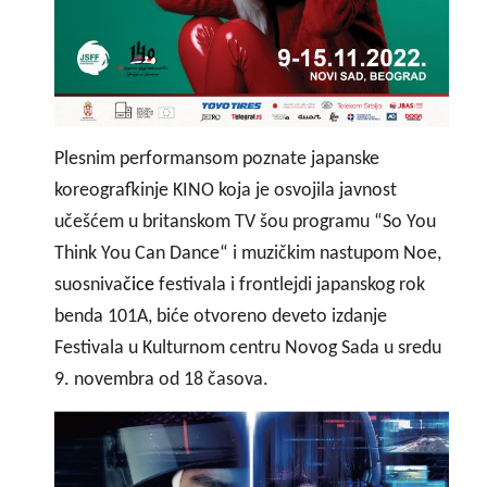
Plesnim performansom poznate japanske
koreografkinje KINO koja je osvojila javnost
učešćem u britanskom TV šou programu “So You
Think You Can Dance“ i muzičkim nastupom Noe,
suosniva
čice
festivala i frontlejdi japanskog rok
benda 101A, biće otvoreno deveto izdanje
Festivala u Kulturnom centru Novog Sada u sredu
9. novembra od 18 časova.