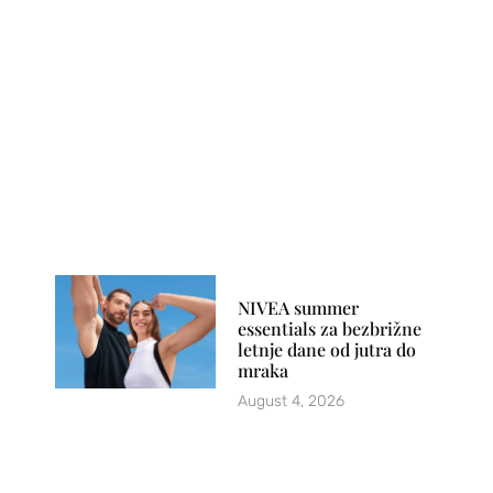
NIVEA summer
essentials za bezbrižne
letnje dane od jutra do
mraka
August 4, 2026