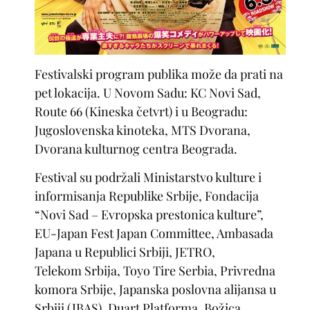
Festivalski program publika može da prati na
pet lokacija. U Novom Sadu: KC Novi Sad,
Route 66 (Kineska četvrt) i u Beogradu:
Jugoslovenska kinoteka, MTS Dvorana,
Dvorana kulturnog centra Beograda.
Festival su podržali Ministarstvo kulture i
informisanja Republike Srbije, Fondacija
“Novi Sad – Evropska prestonica kulture”,
EU-Japan Fest Japan Committee, Ambasada
Japana u Republici Srbiji, JETRO,
Telekom Srbija, Toyo Tire Serbia, Privredna
komora Srbije, Japanska poslovna alijansa u
Srbiji (JBAS), Duart Platforma, Božica