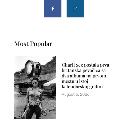
Most Popular
Charli xcx postala prva
britanska pevačica sa
dva albuma na prvom
mestu u istoj
kalendarskoj godini
August 5, 2026