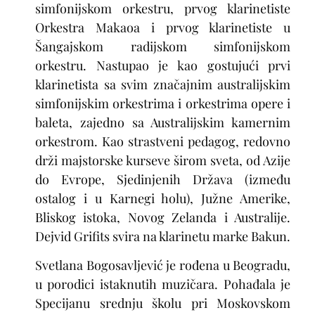
simfonijskom orkestru, prvog klarinetiste
Orkestra Makaoa i prvog klarinetiste u
Šangajskom radijskom simfonijskom
orkestru. Nastupao je kao gostujući prvi
klarinetista sa svim značajnim australijskim
simfonijskim orkestrima i orkestrima opere i
baleta, zajedno sa Australijskim kamernim
orkestrom. Kao strastveni pedagog, redovno
drži majstorske kurseve širom sveta, od Azije
do Evrope, Sjedinjenih Država (između
ostalog i u Karnegi holu), Južne Amerike,
Bliskog istoka, Novog Zelanda i Australije.
Dejvid Grifits svira na klarinetu marke Bakun.
Svetlana Bogosavljević
je rođena u Beogradu,
u porodici istaknutih muzičara. Pohađala je
Specijanu srednju školu pri Moskovskom