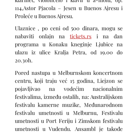
klarinet, violončelo i klavir u a-molu, op.
114,Astor Pjacola – Jesen u Buenos Ajresu i
Proleće u Buenos Ajresu.
Ulaznice
, po ceni od 500 dinara, mogu se
nabaviti onlajn na
tickets.rs
i na dan
programa u Konaku kneginje Ljubice na
ulazu iz ulice Kralja Petra, od 19.00 do
20.30h.
Pored nastupa u Melburnskom koncertnom
centru, koji traju već 15 godina, Liejzon se
pojavljivao na vodećim nacionalnim
festivalima, između ostalih, na: Australijskom
festivalu kamerne muzike, Međunarodnom
festivalu umetnosti u Melburnu, Festivalu
umetnosti u Port Feriju i Zimskom festivalu
umetnosti u Vudendu. Ansambl je takođe