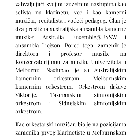
zahvaljujući svojim izuzetnim nastupima kao
solista na klarinetu, već i kao kamerni
muzičar, recitalista i vodeći pedagog. Član je
dva prestižna australijska ansambla kamerne
muzike: Australia Ensemble@UNSW i
ansambla Liejzon. Pored toga, zamenik je
direktora i profesor muzike na
Konzervatorijumu za muziku Univerziteta u
Melburnu. Nastupao je sa Australijskim
kamernim orkestrom, Melburnskim
kamernim orkestrom, Orkestrom države
Viktorije, Tasmanskim simfonijskim
orkestrom i Sidnejskim simfonijskim
orkestrom.
Kao orkestarski muzičar, bio je na pozicijama
zamenika prvog klarinetiste u Melburnskom