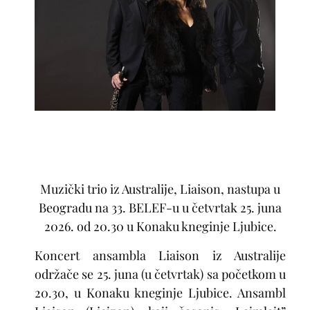
Muzički trio iz Australije, Liaison, nastupa u
Beogradu na 33. BELEF-u u četvrtak
25. juna
2026. od 20.30 u Konaku kneginje Ljubice.
Koncert ansambla Liaison
iz Australije
održače se
25. juna
(u četvrtak) sa početkom u
20.30, u Konaku kneginje Ljubice. Ansambl