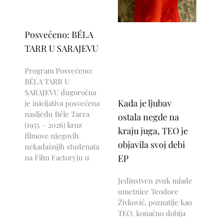
Posvećeno: BÉLA
TARR U SARAJEVU
Program Posvećeno:
BÉLA TARR U
SARAJEVU dugoročna
Kada je ljubav
je inicijativa posvećena
nasljeđu Béle Tarra
ostala negde na
(1955 – 2026) kroz
kraju juga, TEO je
filmove njegovih
objavila svoj debi
nekadašnjih studenata
na Film Factoryju u
EP
Jedinstven zvuk mlade
umetnice Teodore
Živković, poznatije kao
TEO, konačno dobija