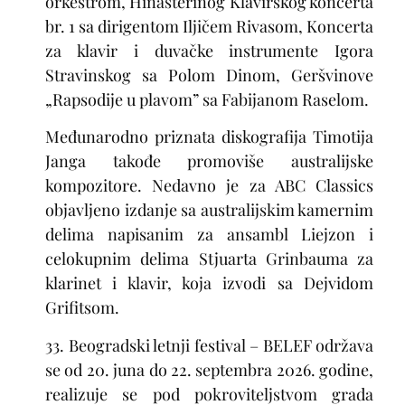
orkestrom, Hinasterinog Klavirskog koncerta
br. 1 sa dirigentom Iljičem Rivasom, Koncerta
za klavir i duvačke instrumente Igora
Stravinskog sa Polom Dinom, Geršvinove
„Rapsodije u plavom” sa Fabijanom Raselom.
Međunarodno priznata diskografija Timotija
Janga takođe promoviše australijske
kompozitore. Nedavno je za ABC Classics
objavljeno izdanje sa australijskim kamernim
delima napisanim za ansambl Liejzon i
celokupnim delima Stjuarta Grinbauma za
klarinet i klavir, koja izvodi sa Dejvidom
Grifitsom.
33. Beogradski letnji festival – BELEF održava
se
od 20. juna do 22. septembra 2026.
godine,
realizuje se pod pokroviteljstvom grada