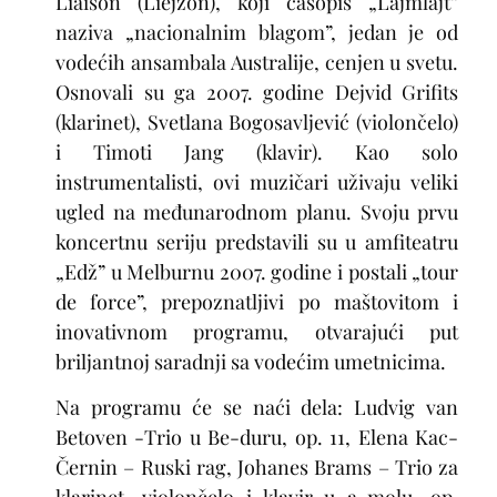
Liaison (
Liejzon
), koji časopis „Lajmlajt”
naziva „nacionalnim blagom”, jedan je od
vodećih ansambala Australije, cenjen u svetu.
Osnovali su ga 2007. godine Dejvid Grifits
(klarinet), Svetlana Bogosavljević (violončelo)
i Timoti Jang (klavir). Kao solo
instrumentalisti, ovi muzičari uživaju veliki
ugled na međunarodnom planu. Svoju prvu
koncertnu seriju predstavili su u amfiteatru
„Edž” u Melburnu 2007. godine i postali „tour
de force”, prepoznatljivi po maštovitom i
inovativnom programu, otvarajući put
briljantnoj saradnji sa vodećim umetnicima.
Na programu će se naći dela: Ludvig van
Betoven -Trio u Be-duru, op. 11, Elena Kac-
Černin – Ruski rag, Johanes Brams – Trio za