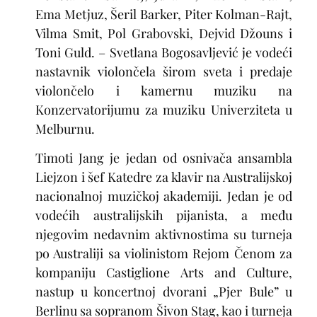
Ema Metjuz, Šeril Barker, Piter Kolman-Rajt,
Vilma Smit, Pol Grabovski, Dejvid Džouns i
Toni Guld. – Svetlana Bogosavljević je vodeći
nastavnik violončela širom sveta i predaje
violončelo i kamernu muziku na
Konzervatorijumu za muziku Univerziteta u
Melburnu.
Timoti Jang
je jedan od osnivača ansambla
Liejzon i šef Katedre za klavir na Australijskoj
nacionalnoj muzičkoj akademiji. Jedan je od
vodećih australijskih pijanista, a među
njegovim nedavnim aktivnostima su turneja
po Australiji sa violinistom Rejom Čenom za
kompaniju Castiglione Arts and Culture,
nastup u koncertnoj dvorani „Pjer Bule” u
Berlinu sa sopranom Šivon Stag, kao i turneja