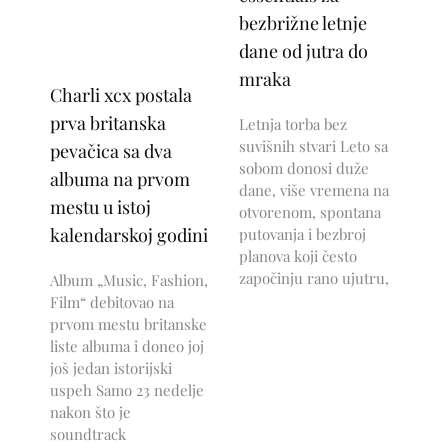
bezbrižne letnje
dane od jutra do
mraka
Charli xcx postala
prva britanska
Letnja torba bez
suvišnih stvari Leto sa
pevačica sa dva
sobom donosi duže
albuma na prvom
dane, više vremena na
mestu u istoj
otvorenom, spontana
kalendarskoj godini
putovanja i bezbroj
planova koji često
započinju rano ujutru,
Album „Music, Fashion,
Film“ debitovao na
prvom mestu britanske
liste albuma i doneo joj
još jedan istorijski
uspeh Samo 23 nedelje
nakon što je
soundtrack