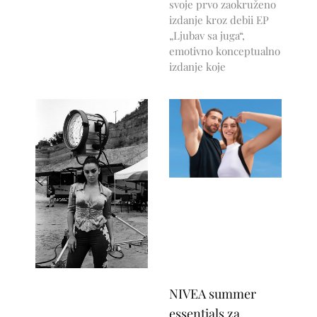
svoje prvo zaokruženo
izdanje kroz debii EP
„Ljubav sa juga“,
emotivno konceptualno
izdanje koje
NIVEA summer
essentials za