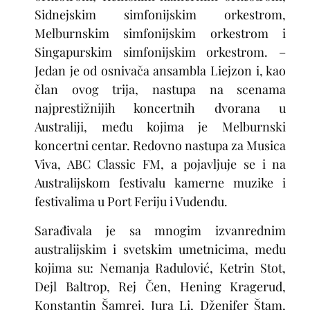
Sidnejskim simfonijskim orkestrom,
Melburnskim simfonijskim orkestrom i
Singapurskim simfonijskim orkestrom. –
Jedan je od osnivača ansambla Liejzon i, kao
član ovog trija, nastupa na scenama
najprestižnijih koncertnih dvorana u
Australiji, među kojima je Melburnski
koncertni centar. Redovno nastupa za Musica
Viva, ABC Classic FM, a pojavljuje se i na
Australijskom festivalu kamerne muzike i
festivalima u Port Feriju i Vudendu.
Sarađivala je sa mnogim izvanrednim
australijskim i svetskim umetnicima, među
kojima su: Nemanja Radulović, Ketrin Stot,
Dejl Baltrop, Rej Čen, Hening Kragerud,
Konstantin Šamrej, Jura Li, Dženifer Štam,