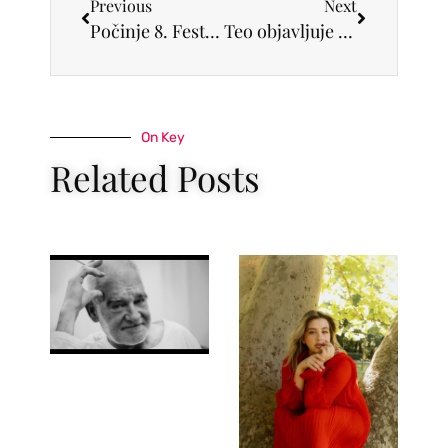
Previous
Next
Počinje 8. Festival francuskog filma: Devet filmova, šest gradova i dvanaest lokacija pod otvorenim nebom
Teo objavljuje singl „To sam bila ja“ i najavljuje debitantski EP „Ljubav sa juga“
On Key
Related Posts