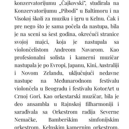
konzervatorijumu „Čajkovski”, studirala na
Konzervatorijumu „Pibodi” u Baltimoru i na
Visokoj školi za muziku i igru u Kelnu. Čak i
pre nego što je sama počela da nastupa, bila
je na sceni sa šest godina, okrećući stranice
svojoj majci, koja je nastupala sa
violončelistom Andreom Navarom. Kao
profesionalni solista i kamerni muzičar
nastupala je po Evropi, Japanu, Kini, Australiji
i Novom Zelandu, uključujući nedavne
nastupe na Međunarodnom festivalu
violončela u Beogradu i festivalu KotorArt u
Crnoj Gori. Kao orkestarski muzičar, bila je
deo ansambla u Rajnskoj filharmoniji i
sarađivala sa Orkestrom radija Severne
Nemačke, Bamberškim simfonijskim
orkestrom, Kelnskim kamernim orkestrom,