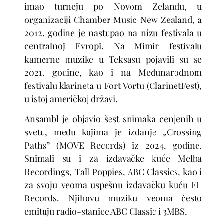
imao turneju po Novom Zelandu, u
organizaciji Chamber Music New Zealand, a
2012. godine je nastupao na nizu festivala u
centralnoj Evropi. Na Mimir festivalu
kamerne muzike u Teksasu pojavili su se
2021. godine, kao i na Međunarodnom
festivalu klarineta u Fort Vortu (ClarinetFest),
u istoj američkoj državi.
Ansambl je objavio šest snimaka cenjenih u
svetu, među kojima je izdanje „Crossing
Paths” (MOVE Records) iz 2024. godine.
Snimali su i za izdavačke kuće Melba
Recordings, Tall Poppies, ABC Classics, kao i
za svoju veoma uspešnu izdavačku kuću EL
Records. Njihovu muziku veoma često
emituju radio-stanice ABC Classic i 3MBS.