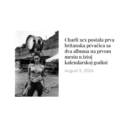
Charli xcx postala prva
britanska pevačica sa
dva albuma na prvom
mestu u istoj
kalendarskoj godini
August 5, 2026