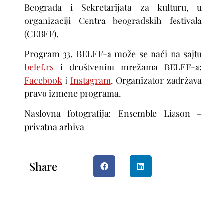
Beograda i Sekretarijata za kulturu, u
organizaciji Centra beogradskih festivala
(CEBEF).
Program 33. BELEF-a može se naći na sajtu
belef.rs
i društvenim mrežama BELEF-a:
Facebook
i
Instagram
. Organizator zadržava
pravo izmene programa.
Naslovna fotografija: Ensemble Liason –
privatna arhiva
Share