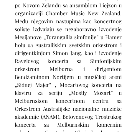
po Novom Zelandu sa ansamblom Liejzon u
organizaciji Chamber Music New Zealand.
Među njegovim nastupima kao koncertnog
soliste izdvajaju se nezaboravno izvođenje
Mesijanove „Turangalila simfonije” u Hamer
holu sa Australijskim svetskim orkestrom i
dirigentkinjom
Simon Jang
, kao i izvođenje
Ravelovog koncerta sa Simfonijskim
orkestrom Melburna i dirigentom
Bendžaminom Nortijem u muzičkoj areni
„Sidnej Majer” , Mocartovog koncerta na
klaviru za seriju „Mostly Mozart” u
Melburnskom koncertnom centru sa
Orkestrom Australijske nacionalne muzičke
akademije (ANAM), Betovenovog Trostrukog
koncerta sa Melburnskim kamernim