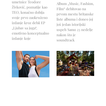
umetnice Teodore
Album „Music, Fashion,
Živković, poznatije kao
Film“ debitovao na
TEO, konačno dobija
prvom mestu britanske
svoje prvo zaokruženo
liste albuma i doneo joj
izdanje kroz debii EP
još jedan istorijski
„Ljubav sa juga“,
uspeh Samo 23 nedelje
emotivno konceptualno
nakon što je
izdanje koje
soundtrack