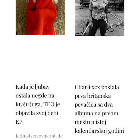
Kada je ljubav
Charli xcx postala
ostala negde na
prva britanska
kraju juga, TEO je
pevačica sa dva
objavila svoj debi
albuma na prvom
EP
mestu u istoj
kalendarskoj godini
Jedinstven zvuk mlade