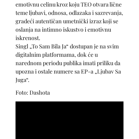
emotivnu celinu kroz koju TEO otvara lične
teme ljubavi, odnosa, odlazaka i sazrevanja,
gradeći autentičan umetnički izraz koji se
oslanja na intimno iskustvo i emotivnu
iskrenost.
Singl „To Sam Bila Ja“ dostupan je na svim
digitalnim platformama, dok će u
narednom periodu publika imati priliku da
upozna i ostale numere sa EP-a „Ljubav Sa
Juga“.
Foto: Dashota