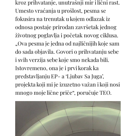
kroz prihvatanje, unutrašnji mir i lični rast.
Umesto vraćanja u prošlost, pesma se
fokusira na trenutak u kojem odlazak iz
odnosa postaje prirodan završetak jednog
životnog poglavlja i početak novog ciklusa.
„Ova pesma je jedna od najličnijih koje sam
do sada objavila. Govori o prihvatanju sebe
i svih verzija sebe koje smo nekada bili.
Istovremeno, ona je i prvi korak ka
predstavljanju EP- a ‘Ljubav Sa Juga’,
projekta koji mi je izuzetno važan i koji nosi
mnogo moje lične priče“, poručuje TEO.