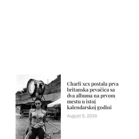
Charli xcx postala prva
britanska pevačica sa
dva albuma na prvom
mestu u istoj
kalendarskoj godini
August 5, 2026