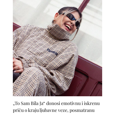
„To Sam Bila Ja“ donosi emotivnu i iskrenu
priču o kraju ljubavne veze, posmatranu