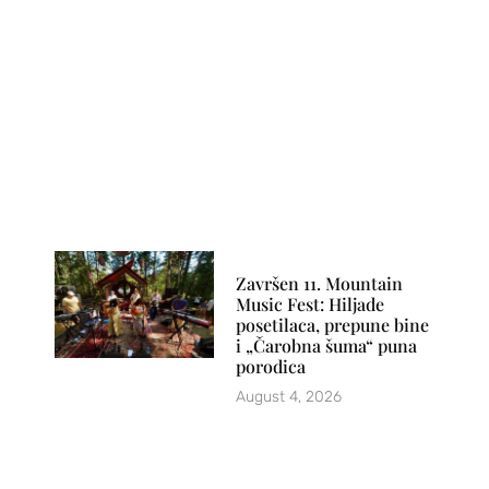
Završen 11. Mountain
Music Fest: Hiljade
posetilaca, prepune bine
i „Čarobna šuma“ puna
porodica
August 4, 2026