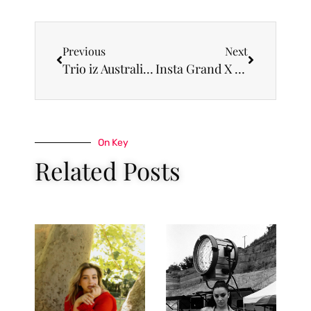
Previous
Next
Trio iz Australije, Liaison, 25. juna na BELEF-u
Insta Grand X Bura Bonaca – Ovo je naše leto
On Key
Related Posts