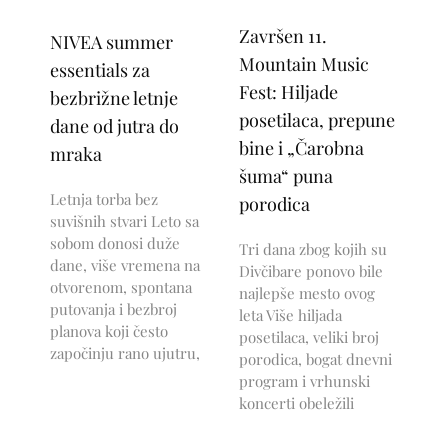
Završen 11.
NIVEA summer
Mountain Music
essentials za
Fest: Hiljade
bezbrižne letnje
posetilaca, prepune
dane od jutra do
bine i „Čarobna
mraka
šuma“ puna
Letnja torba bez
porodica
suvišnih stvari Leto sa
sobom donosi duže
Tri dana zbog kojih su
dane, više vremena na
Divčibare ponovo bile
otvorenom, spontana
najlepše mesto ovog
putovanja i bezbroj
leta Više hiljada
planova koji često
posetilaca, veliki broj
započinju rano ujutru,
porodica, bogat dnevni
program i vrhunski
koncerti obeležili