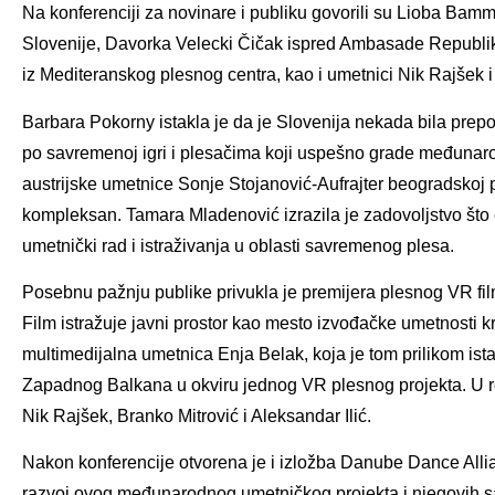
Na konferenciji za novinare i publiku govorili su Lioba Ba
Slovenije, Davorka Velecki Čičak ispred Ambasade Republike
iz Mediteranskog plesnog centra, kao i umetnici Nik Rajšek 
Barbara Pokorny istakla je da je Slovenija nekada bila prepo
po savremenoj igri i plesačima koji uspešno grade međunaro
austrijske umetnice Sonje Stojanović-Aufrajter beogradskoj p
kompleksan. Tamara Mladenović izrazila je zadovoljstvo što će
umetnički rad i istraživanja u oblasti savremenog plesa.
Posebnu pažnju publike privukla je premijera plesnog VR fi
Film istražuje javni prostor kao mesto izvođačke umetnosti 
multimedijalna umetnica Enja Belak, koja je tom prilikom ist
Zapadnog Balkana u okviru jednog VR plesnog projekta. U rea
Nik Rajšek, Branko Mitrović i Aleksandar Ilić.
Nakon konferencije otvorena je i izložba Danube Dance Allianc
razvoj ovog međunarodnog umetničkog projekta i njegovih sa