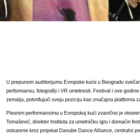
U prepunom auditorijumu Evropske kuće u Beogradu svečano
performansu, fotografiji i VR umetnosti.
Festival i ove godine
zemalja, potvrđujući svoju poziciju kao značajna platforma 
Plesnim
performansima u Evropskoj kući
zvanično
je
otvoren
Tomašević, direktor Instituta za umetničku igru i domaćin fe
ostvarene kroz projekat Danube Dance Alliance, centralni p