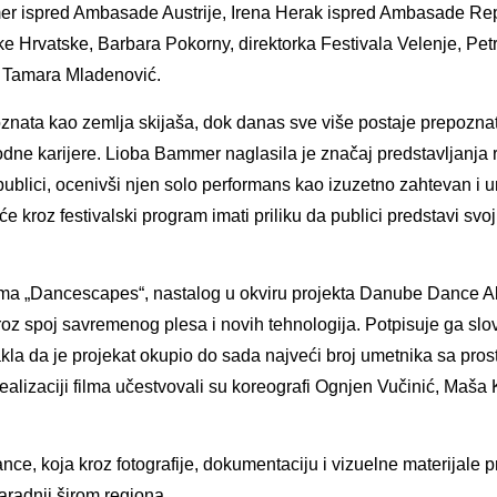
mmer ispred Ambasade Austrije, Irena Herak ispred Ambasade Re
 Hrvatske, Barbara Pokorny, direktorka Festivala Velenje, Pet
i Tamara Mladenović.
znata kao zemlja skijaša, dok danas sve više postaje prepoznatl
dne karijere. Lioba Bammer naglasila je značaj predstavljanja 
ublici, ocenivši njen solo performans kao izuzetno zahtevan i 
 kroz festivalski program imati priliku da publici predstavi svoj
lma „Dancescapes“, nastalog u okviru projekta Danube Dance Al
kroz spoj savremenog plesa i novih tehnologija. Potpisuje ga sl
akla da je projekat okupio do sada najveći broj umetnika sa pros
lizaciji filma učestvovali su koreografi Ognjen Vučinić, Maša 
e, koja kroz fotografije, dokumentaciju i vizuelne materijale pr
radnji širom regiona.