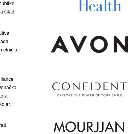
publike
ra Glad
jiva i
rada
umetnički
liance.
ovenačka
tora
Kolar,
ati