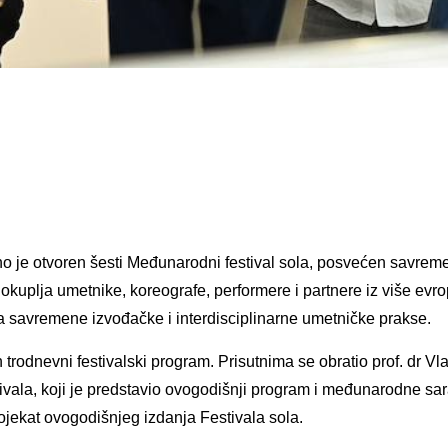
 je otvoren šesti Međunarodni festival
sola
,
posvećen savremen
 okuplja umetnike, koreografe, performere i partnere iz više evr
za savremene izvođačke i interdisciplinarne umetničke prakse.
 trodnevni festivalski program. Prisutnima se obratio prof. dr Vl
stivala, koji je predstavio ovogodišnji program i međunarodne sa
rojekat ovogodišnjeg izdanja Festivala
sola
.