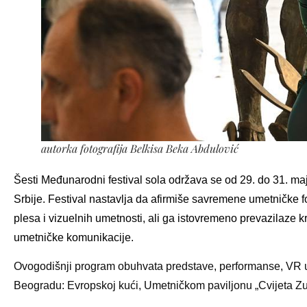
autorka fotografija Belkisa Beka Abdulović
Šesti Međunarodni
f
estival
sola
održava se od 29. do 31. m
Srbije. Festival nastavlja da afirmiše savremene umetničke f
plesa i vizuelnih umetnosti, ali ga istovremeno prevazilaze 
umetničke komunikacije.
Ovogodišnji program obuhvata predstave, performanse, VR umet
Beogradu: Evropskoj kući, Umetničkom paviljonu „Cvijeta Zu