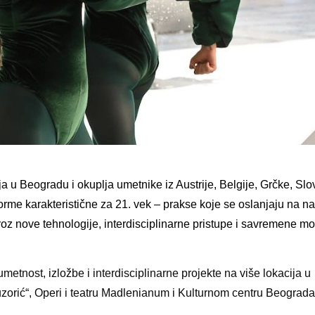
aja u Beogradu
i okuplja umetnike iz Austrije, Belgije, Grčke, Slov
orme karakteristične za 21. vek
–
prakse koje se oslanjaju na n
kroz nove tehnologije, interdisciplinarne pristupe i savremene m
nost, izložbe i interdisciplinarne projekte na više lokacija u
zorić“, Operi i teatru Madlenianum i Kulturnom centru Beograda