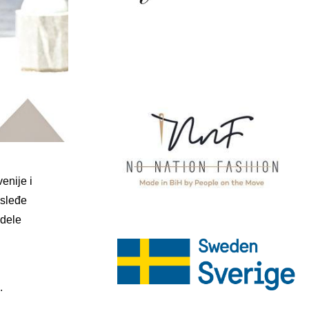
enije i
asleđe
odele
.