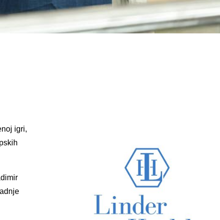
oj igri,
opskih
adimir
radnje