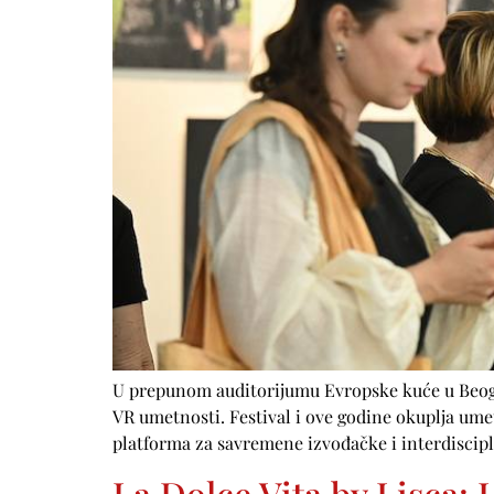
U prepunom auditorijumu Evropske kuće u Beogra
VR umetnosti. Festival i ove godine okuplja umet
platforma za savremene izvođačke i interdisci
La Dolce Vita by Lisca