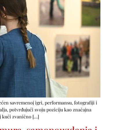
en savremenoj igri, performansu, fotografiji i
lja, potvrđujući svoju poziciju kao značajna
 kući zvanično […]
lamura, samopouzdanja i