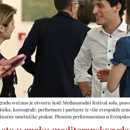
du svečano je otvoren šesti Međunarodni festival sola, posveć
nike, koreografe, performere i partnere iz više evropskih zema
plinarne umetničke prakse. Plesnim performansima u Evropskoj
: Leto u znaku mediteranskog g