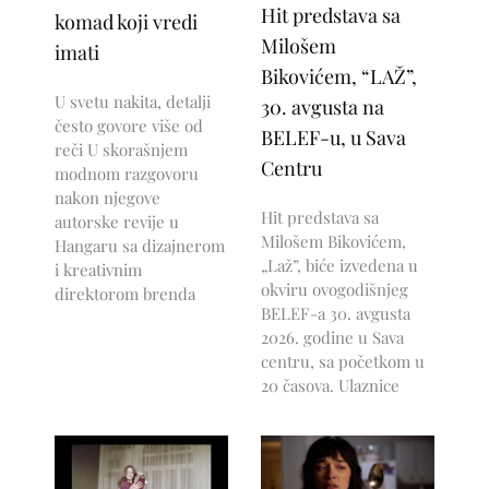
Hit predstava sa
komad koji vredi
Milošem
imati
Bikovićem, “LAŽ”,
U svetu nakita, detalji
30. avgusta na
često govore više od
BELEF-u, u Sava
reči U skorašnjem
Centru
modnom razgovoru
nakon njegove
Hit predstava sa
autorske revije u
Milošem Bikovićem,
Hangaru sa dizajnerom
„Laž”, biće izvedena u
i kreativnim
okviru ovogodišnjeg
direktorom brenda
BELEF-a 30. avgusta
2026. godine u Sava
centru, sa početkom u
20 časova. Ulaznice