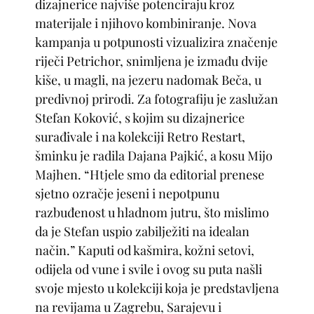
dizajnerice najviše potenciraju kroz
materijale i njihovo kombiniranje. Nova
kampanja u potpunosti vizualizira značenje
riječi Petrichor, snimljena je izmađu dvije
kiše, u magli, na jezeru nadomak Beča, u
predivnoj prirodi. Za fotografiju je zaslužan
Stefan Koković, s kojim su dizajnerice
surađivale i na kolekciji Retro Restart,
šminku je radila Dajana Pajkić, a kosu Mijo
Majhen. “Htjele smo da editorial prenese
sjetno ozračje jeseni i nepotpunu
razbuđenost u hladnom jutru, što mislimo
da je Stefan uspio zabilježiti na idealan
način.” Kaputi od kašmira, kožni setovi,
odijela od vune i svile i ovog su puta našli
svoje mjesto u kolekciji koja je predstavljena
na revijama u Zagrebu, Sarajevu i