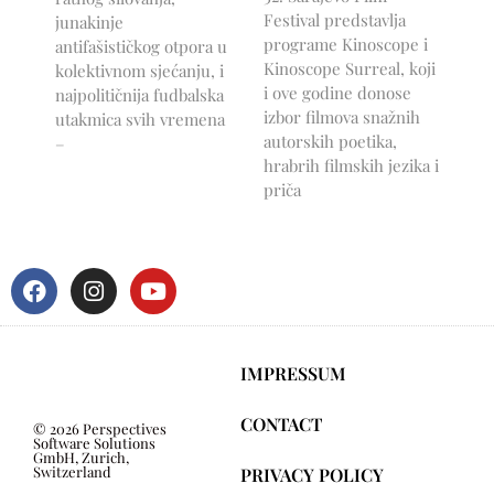
Festival predstavlja
junakinje
programe Kinoscope i
antifašističkog otpora u
Kinoscope Surreal, koji
kolektivnom sjećanju, i
i ove godine donose
najpolitičnija fudbalska
izbor filmova snažnih
utakmica svih vremena
autorskih poetika,
–
hrabrih filmskih jezika i
priča
IMPRESSUM
CONTACT
© 2026 Perspectives
Software Solutions
GmbH, Zurich,
Switzerland
PRIVACY POLICY