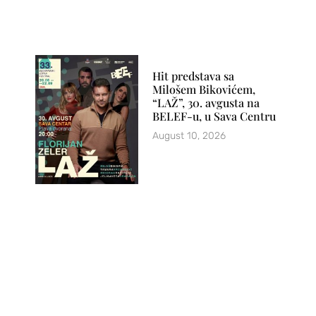
Hit predstava sa
Milošem Bikovićem,
“LAŽ”, 30. avgusta na
BELEF-u, u Sava Centru
August 10, 2026