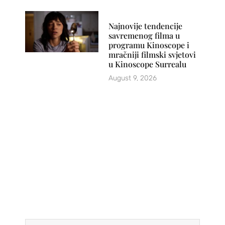
Najnovije tendencije
savremenog filma u
programu Kinoscope i
mračniji filmski svjetovi
u Kinoscope Surrealu
August 9, 2026