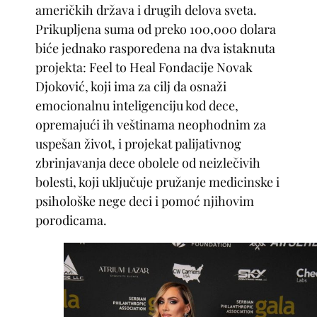
američkih država i drugih delova sveta.
Prikupljena suma od preko 100,000 dolara
biće jednako raspoređena na dva istaknuta
projekta: Feel to Heal Fondacije Novak
Djoković, koji ima za cilj da osnaži
emocionalnu inteligenciju kod dece,
opremajući ih veštinama neophodnim za
uspešan život, i projekat palijativnog
zbrinjavanja dece obolele od neizlečivih
bolesti, koji uključuje pružanje medicinske i
psihološke nege deci i pomoć njihovim
porodicama.