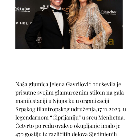
Naša glumica Jelena Gavrilović oduševila je
prisutne svojim glamuroznim stilom na gala
manifestaciji u Njujorku u organizaciji
Srpskog filantropskog udruženja,17.11.2023. u
legendarnom “Ćiprijaniju” u srcu Menhetna.
Četvrto po redu ovakvo okupljanje imalo je
470 gostiju iz različitih delova Sjedinjenih