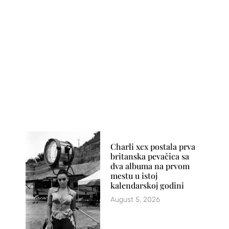
Charli xcx postala prva
britanska pevačica sa
dva albuma na prvom
mestu u istoj
kalendarskoj godini
August 5, 2026