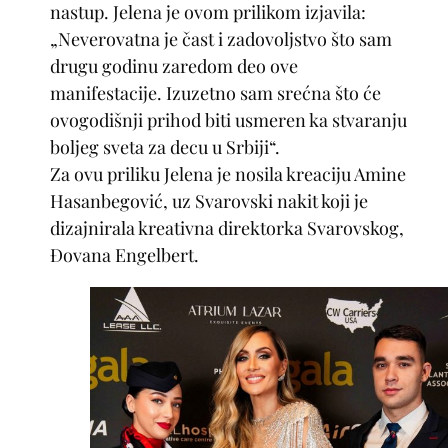
nastup. Jelena je ovom prilikom izjavila:
„Neverovatna je čast i zadovoljstvo što sam
drugu godinu zaredom deo ove
manifestacije. Izuzetno sam srećna što će
ovogodišnji prihod biti usmeren ka stvaranju
boljeg sveta za decu u Srbiji“.
Za ovu priliku Jelena je nosila kreaciju Amine
Hasanbegović, uz Svarovski nakit koji je
dizajnirala kreativna direktorka Svarovskog,
Đovana Engelbert.