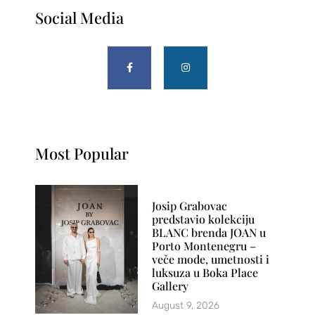
Social Media
Most Popular
Josip Grabovac
predstavio kolekciju
BLANC brenda JOAN u
Porto Montenegru –
veče mode, umetnosti i
luksuza u Boka Place
Gallery
August 9, 2026