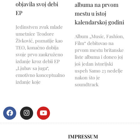
objavila svoj debi
albuma na prvom
EP
mestu u istoj
kalendarskoj godini
Jedinstven zvuk mlade
umetnice Teodore
Album „Music, Fashion,
Živković, poznatije kao
Film“ debitovao na
TEO, konačno dobija
prvom mestu britanske
svoje prvo zaokruženo
liste albuma i doneo joj
izdanje kroz debii EP
još jedan istorijski
„Ljubav sa juga“,
uspeh Samo 23 nedelje
emotivno konceptualno
nakon što je
izdanje koje
soundtrack
IMPRESSUM