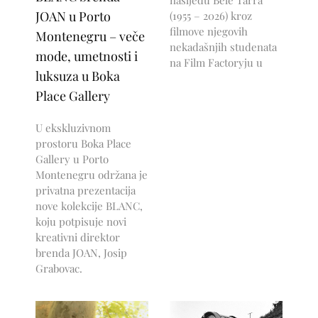
nasljeđu Béle Tarra
JOAN u Porto
(1955 – 2026) kroz
filmove njegovih
Montenegru – veče
nekadašnjih studenata
mode, umetnosti i
na Film Factoryju u
luksuza u Boka
Place Gallery
U ekskluzivnom
prostoru Boka Place
Gallery u Porto
Montenegru održana je
privatna prezentacija
nove kolekcije BLANC,
koju potpisuje novi
kreativni direktor
brenda JOAN, Josip
Grabovac.