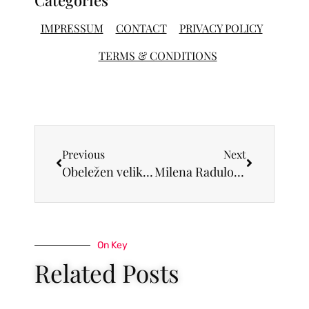
IMPRESSUM
CONTACT
PRIVACY POLICY
TERMS & CONDITIONS
Previous
Next
Obeležen veliki jubilej Galerije Lazar Vozarević u Sremskoj Mitrovici – pet decenija postojanja!
Milena Radulović dobitnica priznanja za žensku hrabrost za 2023. godinu kompanije Avon
On Key
Related Posts