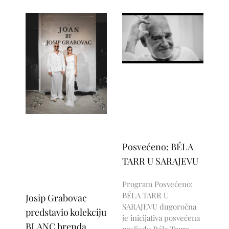
Posvećeno: BÉLA
TARR U SARAJEVU
Program Posvećeno:
BÉLA TARR U
Josip Grabovac
SARAJEVU dugoročna
predstavio kolekciju
je inicijativa posvećena
BLANC brenda