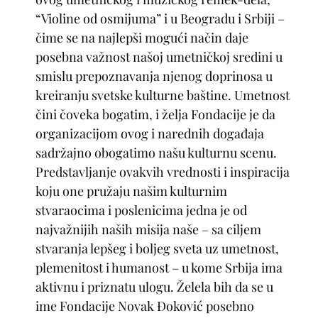
“Violine od osmijuma” i u Beogradu i Srbiji –
čime se na najlepši mogući način daje
posebna važnost našoj umetničkoj sredini u
smislu prepoznavanja njenog doprinosa u
kreiranju svetske kulturne baštine. Umetnost
čini čoveka bogatim, i želja Fondacije je da
organizacijom ovog i narednih događaja
sadržajno obogatimo našu kulturnu scenu.
Predstavljanje ovakvih vrednosti i inspiracija
koju one pružaju našim kulturnim
stvaraocima i poslenicima jedna je od
najvažnijih naših misija naše – sa ciljem
stvaranja lepšeg i boljeg sveta uz umetnost,
plemenitost i humanost – u kome Srbija ima
aktivnu i priznatu ulogu. Želela bih da se u
ime Fondacije Novak Đoković posebno