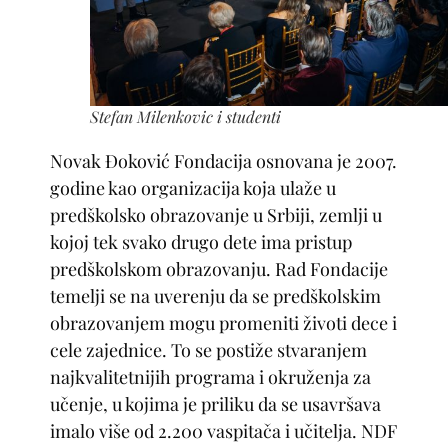
Stefan Milenkovic i studenti
Novak Đoković Fondacija osnovana je 2007.
godine kao organizacija koja ulaže u
predškolsko obrazovanje u Srbiji, zemlji u
kojoj tek svako drugo dete ima pristup
predškolskom obrazovanju. Rad Fondacije
temelji se na uverenju da se predškolskim
obrazovanjem mogu promeniti životi dece i
cele zajednice. To se postiže stvaranjem
najkvalitetnijih programa i okruženja za
učenje, u kojima je priliku da se usavršava
imalo više od 2.200 vaspitača i učitelja. NDF