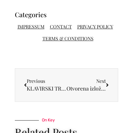
Categories
IMPRESSUM
CONTACT
PRIVACY POLICY
TERMS & CONDITIONS
Previous
Next
KLAVIRSKI TRIO CORDA PREMIJERNO U BEOGRADU!
Otvorena izložba slikara Nikole Žigona – „Slike u e-molu u Galeriji Štab
On Key
Related Posts