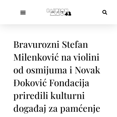
Bravurozni Stefan
Milenković na violini
od osmijuma i Novak
Đoković Fondacija
priredili kulturni
događaj za pamćenje