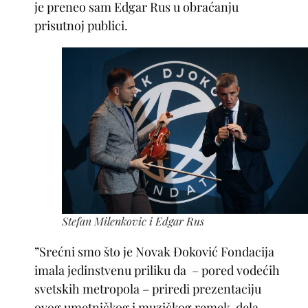
je preneo sam Edgar Rus u obraćanju
prisutnoj publici.
Stefan Milenkovic i Edgar Rus
”Srećni smo što je Novak Đoković Fondacija
imala jedinstvenu priliku da – pored vodećih
svetskih metropola – priredi prezentaciju
ovog umetničkog i muzičkog remek-dela,