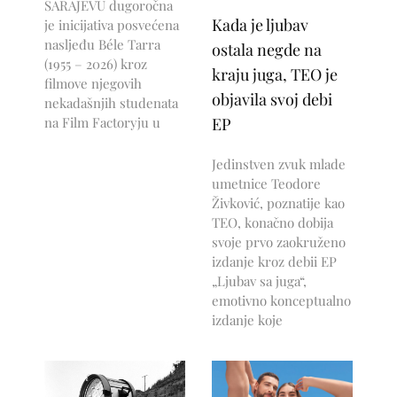
SARAJEVU dugoročna
Kada je ljubav
je inicijativa posvećena
nasljeđu Béle Tarra
ostala negde na
(1955 – 2026) kroz
kraju juga, TEO je
filmove njegovih
objavila svoj debi
nekadašnjih studenata
na Film Factoryju u
EP
Jedinstven zvuk mlade
umetnice Teodore
Živković, poznatije kao
TEO, konačno dobija
svoje prvo zaokruženo
izdanje kroz debii EP
„Ljubav sa juga“,
emotivno konceptualno
izdanje koje