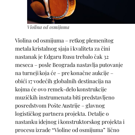
Violina od osmijuma
Violina od osmijuma – retkog plemenitog
metala kristalnog sjaja i kvaliteta za čini
nastanak je Edgaru Rusu trebalo čak 32
meseca – posle Beograda nastavlja putovanje
na turneji koja će – pre konačne aukcije –
obići 17 vodećih globalnih destinacija na
kojma će ovo remek-delo konstrukcije
muzičkih instrumenata biti predstavljeno
posredstvom Pošte Austrije – glavnog
logističkog partnera projekta. Detalje o
nastanku idejnog i konstruktorskog projekta i
procesu izrade “Violine od osmijuma” lično