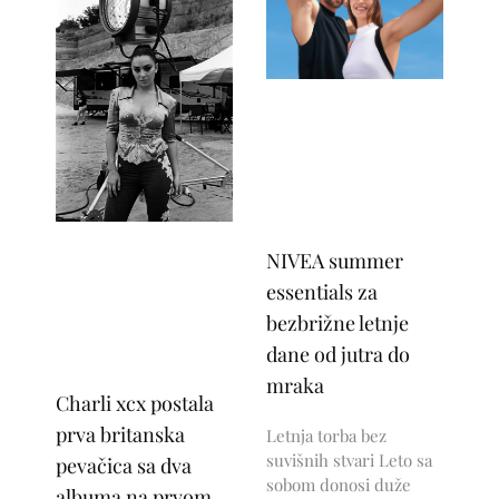
NIVEA summer
essentials za
bezbrižne letnje
dane od jutra do
mraka
Charli xcx postala
prva britanska
Letnja torba bez
suvišnih stvari Leto sa
pevačica sa dva
sobom donosi duže
albuma na prvom