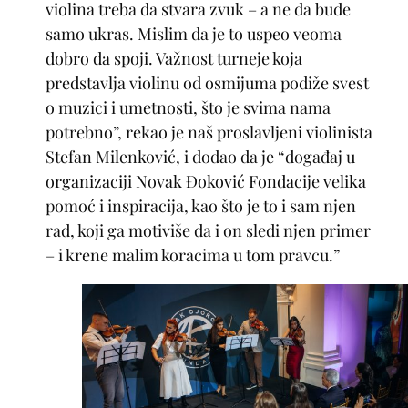
violina treba da stvara zvuk – a ne da bude
samo ukras. Mislim da je to uspeo veoma
dobro da spoji. Važnost turneje koja
predstavlja violinu od osmijuma podiže svest
o muzici i umetnosti, što je svima nama
potrebno”, rekao je naš proslavljeni violinista
Stefan Milenković, i dodao da je “događaj u
organizaciji Novak Đoković Fondacije velika
pomoć i inspiracija, kao što je to i sam njen
rad, koji ga motiviše da i on sledi njen primer
– i krene malim koracima u tom pravcu.”