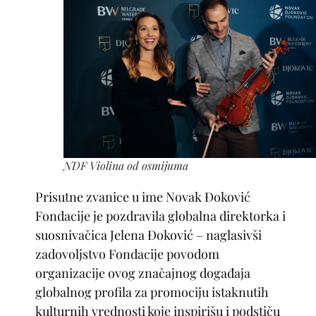
NDF Violina od osmijuma
Prisutne zvanice u ime Novak Đoković
Fondacije je pozdravila globalna direktorka i
suosnivačica Jelena Đoković – naglasivši
zadovoljstvo Fondacije povodom
organizacije ovog značajnog događaja
globalnog profila za promociju istaknutih
kulturnih vrednosti koje inspirišu i podstiču