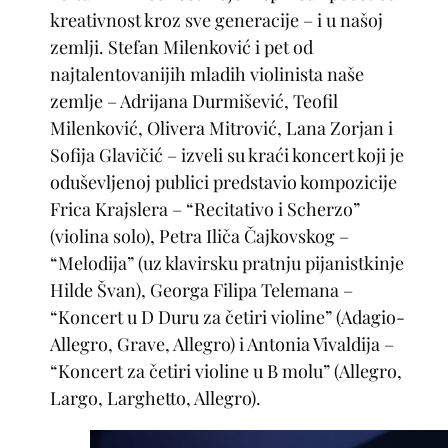
kreativnost kroz sve generacije – i u našoj
zemlji. Stefan Milenković i pet od
najtalentovanijih mladih violinista naše
zemlje – Adrijana Durmišević, Teofil
Milenković, Olivera Mitrović, Lana Zorjan i
Sofija Glavičić – izveli su kraći koncert koji je
oduševljenoj publici predstavio kompozicije
Frica Krajslera – “Recitativo i Scherzo”
(violina solo), Petra Iliča Čajkovskog –
“Melodija” (uz klavirsku pratnju pijanistkinje
Hilde Švan), Georga Filipa Telemana –
“Koncert u D Duru za četiri violine” (Adagio-
Allegro, Grave, Allegro) i Antonia Vivaldija –
“Koncert za četiri violine u B molu” (Allegro,
Largo, Larghetto, Allegro).