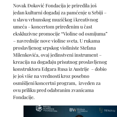
Novak Đoković Fondacija je priredila još
jedan kulturni događaj za pamćenje u Srbiji –
u slavu vrhunskog muzičkog i kreativnog
umeća – koncertom priređenim u čast
ekskluzivne promocije “Violine od osmijuma”
– navrednije nove violine sveta. U rukama
proslavljenog srpskog violiniste Stefana
Milenkovića, ovaj jedinstveni instrument –
kreacija na događaju prisutnog proslavljenog
konstruktora Edgara Rusa iz Austrije – dobio
je još više na vrednosti kroz posebno
osmišljeni koncertni program, izveden za
ovu priliku pred odabranim zvanicama
Fondacije.