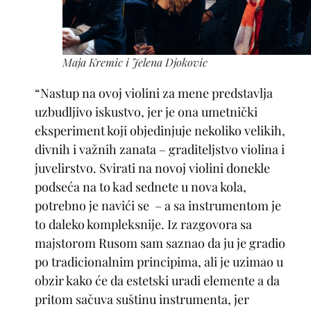
Maja Kremic i Jelena Djokovic
“Nastup na ovoj violini za mene predstavlja
uzbudljivo iskustvo, jer je ona umetnički
eksperiment koji objedinjuje nekoliko velikih,
divnih i važnih zanata – graditeljstvo violina i
juvelirstvo. Svirati na novoj violini donekle
podseća na to kad sednete u nova kola,
potrebno je navići se – a sa instrumentom je
to daleko kompleksnije. Iz razgovora sa
majstorom Rusom sam saznao da ju je gradio
po tradicionalnim principima, ali je uzimao u
obzir kako će da estetski uradi elemente a da
pritom sačuva suštinu instrumenta, jer