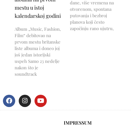
dane, više vremena na
mestu u istoj
otvorenom, spontana
kalendarskoj godini
putovanja i bezbroj
planova koji često
započinju rano ujutru,
Album „Music, Fashion,
Film“ debitovao na
prvom mestu britanske
liste albuma i doneo joj
još jedan istorijski
uspeh Samo 23 nedelje
nakon što je
soundtrack
IMPRESSUM