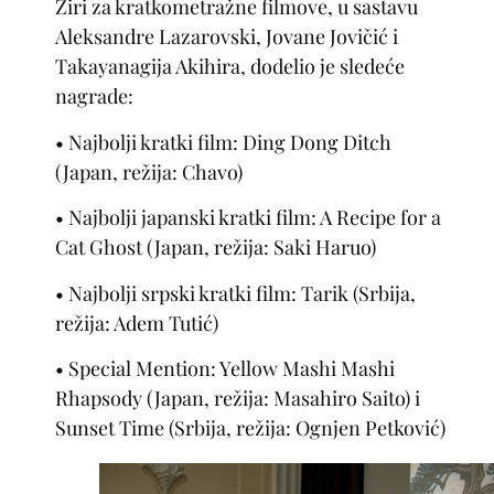
Žiri za kratkometražne filmove, u sastavu
Aleksandre Lazarovski, Jovane Jovičić i
Takayanagija Akihira, dodelio je sledeće
nagrade:
• Najbolji kratki film: Ding Dong Ditch
(Japan, režija: Chavo)
• Najbolji japanski kratki film: A Recipe for a
Cat Ghost (Japan, režija: Saki Haruo)
• Najbolji srpski kratki film: Tarik (Srbija,
režija: Adem Tutić)
• Special Mention: Yellow Mashi Mashi
Rhapsody (Japan, režija: Masahiro Saito) i
Sunset Time (Srbija, režija: Ognjen Petković)