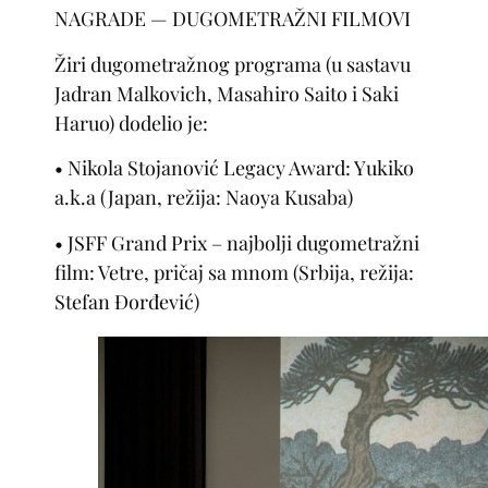
NAGRADE — DUGOMETRAŽNI FILMOVI
Žiri dugometražnog programa (u sastavu
Jadran Malkovich, Masahiro Saito i Saki
Haruo) dodelio je:
• Nikola Stojanović Legacy Award: Yukiko
a.k.a (Japan, režija: Naoya Kusaba)
• JSFF Grand Prix – najbolji dugometražni
film: Vetre, pričaj sa mnom (Srbija, režija:
Stefan Đorđević)