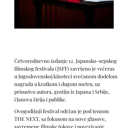
Četvorodnevno izdanje 12. Japansko-srpskog
filmskog festivala (JSFF) završeno je večeras
u Jugoslovenskoj kinoteci svečanom dodelom
nagrada u kratkom i dugom metru, uz
prisustvo autora, gostiju iz Japana i Srbije,
članova žirija i publike.
Ovogodišnji festival održan je pod temom
THE NEXT, sa fokusom na nove glasove,
savremene filmske tokove i povezivanje