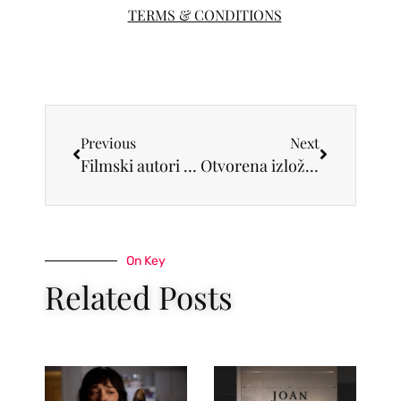
TERMS & CONDITIONS
Previous
Next
Filmski autori povezali Japan i Srbiju na 12. JSFF-u
Otvorena izložba Ducija Jovića „Hvatači snova“ u Aleksić galeriji
On Key
Related Posts