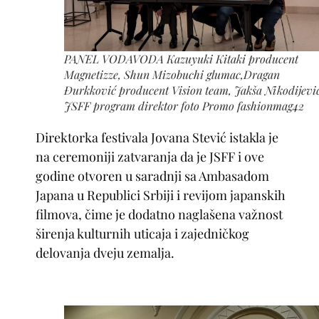
PANEL VODAVODA Kazuyuki Kitaki producent
Magnetizze, Shun Mizobuchi glumac,Dragan
Đurkković producent Vision team, Jakša Nikodijevi
JSFF program direktor foto Promo fashionmag42
Direktorka festivala Jovana Stević istakla je
na ceremoniji zatvaranja da je JSFF i ove
godine otvoren u saradnji sa Ambasadom
Japana u Republici Srbiji i revijom japanskih
filmova, čime je dodatno naglašena važnost
širenja kulturnih uticaja i zajedničkog
delovanja dveju zemalja.