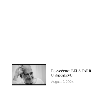
Posvećeno: BÉLA TARR
U SARAJEVU
August 7, 2026