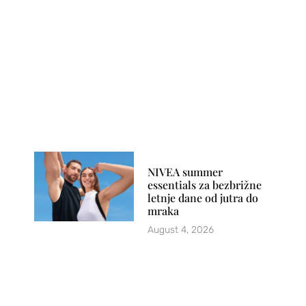
NIVEA summer
essentials za bezbrižne
letnje dane od jutra do
mraka
August 4, 2026