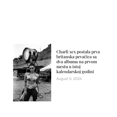
Charli xcx postala prva
britanska pevačica sa
dva albuma na prvom
mestu u istoj
kalendarskoj godini
August 5, 2026