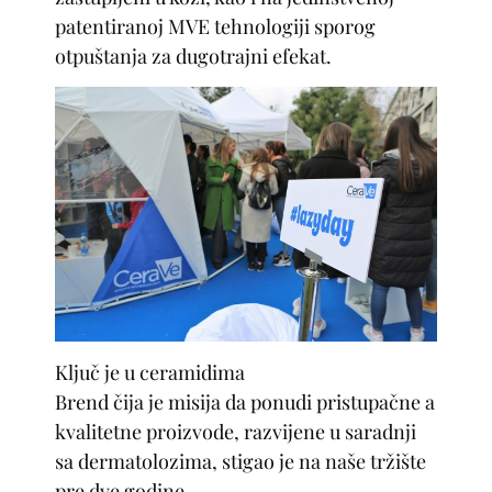
patentiranoj MVE tehnologiji sporog
otpuštanja za dugotrajni efekat.
Ključ je u ceramidima
Brend čija je misija da ponudi pristupačne a
kvalitetne proizvode, razvijene u saradnji
sa dermatolozima, stigao je na naše tržište
pre dve godine.