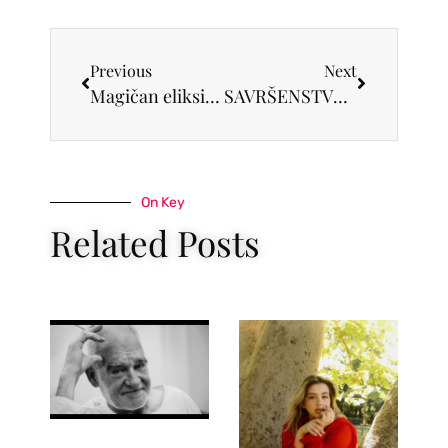
Previous
Next
Magičan eliksir za kosu Gorgeous Growth by Viviscal Srbija je must have u vašem kupatilu!
SAVRŠENSTVO PRIRODE PODIGNUTO NA VICHY NIVO
On Key
Related Posts