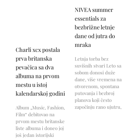
NIVEA summer
essentials za
bezbrižne letnje
dane od jutra do
mraka
Charli xcx postala
prva britanska
Letnja torba bez
suvišnih stvari Leto sa
pevačica sa dva
sobom donosi duže
albuma na prvom
dane, više vremena na
mestu u istoj
otvorenom, spontana
kalendarskoj godini
putovanja i bezbroj
planova koji često
započinju rano ujutru,
Album „Music, Fashion,
Film“ debitovao na
prvom mestu britanske
liste albuma i doneo joj
još jedan istorijski