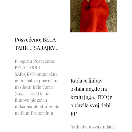
Posvećeno: BÉLA
TARR U SARAJEVU
Program Posvećeno:
BÉLA TARR U
SARAJEVU dugoročna
Kada je ljubav
je inicijativa posvećena
nasljeđu Béle Tarra
ostala negde na
(1955 – 2026) kroz
kraju juga, TEO je
filmove njegovih
objavila svoj debi
nekadašnjih studenata
na Film Factoryju u
EP
Jedinstven zvuk mlade