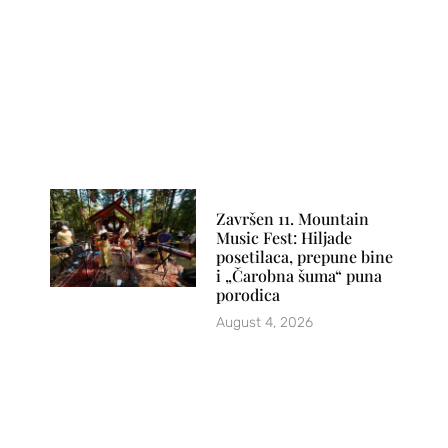
Završen 11. Mountain
Music Fest: Hiljade
posetilaca, prepune bine
i „Čarobna šuma“ puna
porodica
August 4, 2026