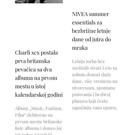
NIVEA summer
essentials za
bezbrižne letnje
dane od jutra do
mraka
Charli xcx postala
prva britanska
Letnja torba bez
suvišnih stvari Leto sa
pevačica sa dva
sobom donosi duže
albuma na prvom
dane, više vremena na
mestu u istoj
otvorenom, spontana
kalendarskoj godini
putovanja i bezbroj
planova koji često
započinju rano ujutru,
Album „Music, Fashion,
Film“ debitovao na
prvom mestu britanske
liste albuma i doneo joj
još jedan istorijski