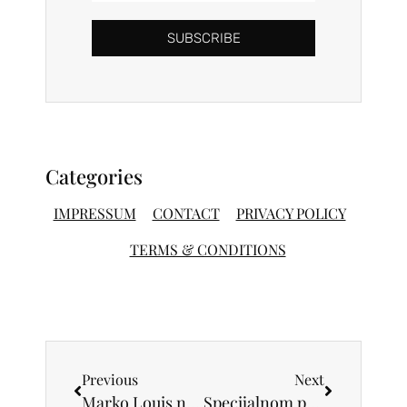
SUBSCRIBE
Categories
IMPRESSUM
CONTACT
PRIVACY POLICY
TERMS & CONDITIONS
Previous
Next
Marko Louis novom pesmom najavljuje beogradske koncerte 21. i 22. decembra u Zappa Barci Marko Louis Rock & Raw
Specijalnom projekcijom filma „La Grazia“ najavljen novi festival Beograd Film Festival otvara film „Otac majka sestra brat“ Džima Džarmuša