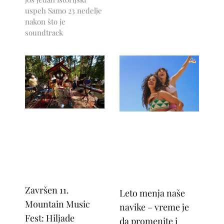
uspeh Samo 23 nedelje
nakon što je
soundtrack
Završen 11.
Leto menja naše
Mountain Music
navike – vreme je
Fest: Hiljade
da promenite i