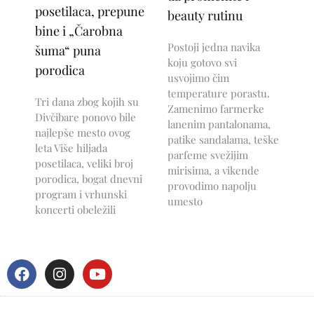
posetilaca, prepune
beauty rutinu
bine i „Čarobna
Postoji jedna navika
šuma“ puna
koju gotovo svi
porodica
usvojimo čim
temperature porastu.
Tri dana zbog kojih su
Zamenimo farmerke
Divčibare ponovo bile
lanenim pantalonama,
najlepše mesto ovog
patike sandalama, teške
leta Više hiljada
parfeme svežijim
posetilaca, veliki broj
mirisima, a vikende
porodica, bogat dnevni
provodimo napolju
program i vrhunski
umesto
koncerti obeležili