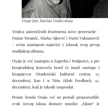
Oxajo foto Marina Vasilevskaia
Trojica autentičnih frontmena nove generacije –
Dušan Strajnić, Marko Ajković i Dario Vuksanović
– ovim nastupom najaviće i izlazak svog prvog
studijskog albuma.
Oxajo je već nastupio u Zagrebu i Podgorici, a pre
beogradskog koncerta bend će imati nastupe i
Kragujevcu (Studentski kulturni centar, 13.
decembra), kao i u Nišu (Klub Feedback, 12.
decembra), koji je takođe rasprodat.
Pesme benda Oxajo već su postali prepoznatljiv
zvuk novog talasa domaće muzike. „Sijam“ je