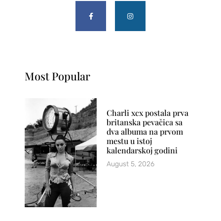
Most Popular
Charli xcx postala prva
britanska pevačica sa
dva albuma na prvom
mestu u istoj
kalendarskoj godini
August 5, 2026