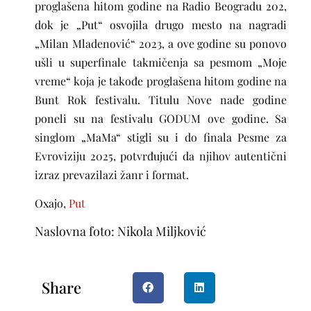
proglašena hitom godine na Radio Beogradu 202,
dok je „Put“ osvojila drugo mesto na nagradi
„Milan Mladenović“ 2023, a ove godine su ponovo
ušli u superfinale takmičenja sa pesmom „Moje
vreme“ koja je takođe proglašena hitom godine na
Bunt Rok festivalu. Titulu Nove nade godine
poneli su na festivalu GODUM ove godine. Sa
singlom „MaMa“ stigli su i do finala Pesme za
Evroviziju 2025, potvrđujući da njihov autentični
izraz prevazilazi žanr i format.
Oxajo,
Put
Naslovna foto: Nikola Miljković
Share