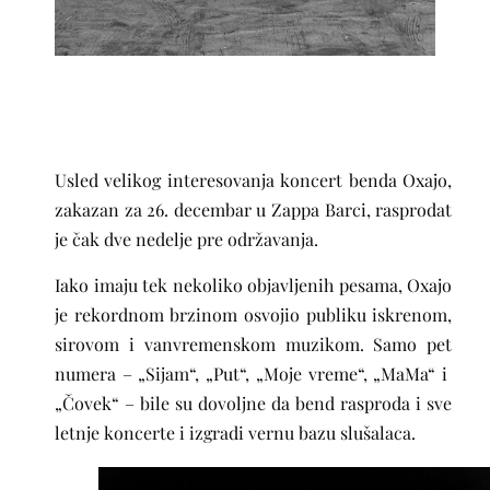
Usled velikog interesovanja koncert benda Oxajo,
zakazan za 26. decembar u Zappa Barci, rasprodat
je čak dve nedelje pre održavanja.
Iako imaju tek nekoliko objavljenih pesama, Oxajo
je rekordnom brzinom osvojio publiku iskrenom,
sirovom i vanvremenskom muzikom. Samo pet
numera –
„Sijam“, „Put“, „Moje vreme“, „MaMa“ i
„Čovek“
– bile su dovoljne da bend rasproda i sve
letnje koncerte i izgradi vernu bazu slušalaca.