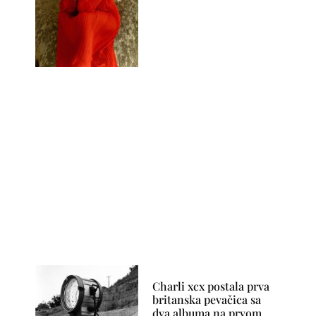
Charli xcx postala prva
britanska pevačica sa
dva albuma na prvom