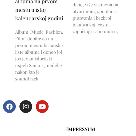
albuma na prvom
dane, više vremena na
mestu u istoj
otvorenom, spontana
kalendarskoj godini
putovanja i bezbroj
planova koji često
započinju rano ujutru,
Album „Music, Fashion,
Film“ debitovao na
prvom mestu britanske
liste albuma i doneo joj
još jedan istorijski
uspeh Samo 23 nedelje
nakon što je
soundtrack
IMPRESSUM