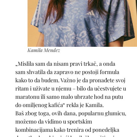
Kamila Mendez
„Mislila sam da nisam pravi trkač, a onda
sam shvatila da zapravo ne postoji formula
kako to da budem. Važno je da pronađete svoj
ritam i uživate u njemu – bilo da učestvujete u
maratonu ili samo malo ubrzate hod na putu
do omiljenog kafića“ rekla je Kamila.
Baš zbog toga, ovih dana, popularnu glumicu,
možemo da vidimo u sportskim
kombinacijama kako trenira od ponedeljka