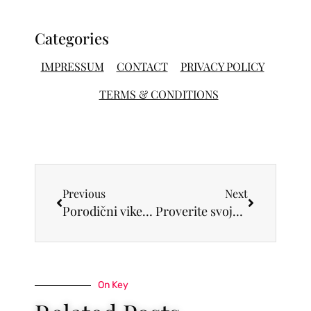
Categories
IMPRESSUM
CONTACT
PRIVACY POLICY
TERMS & CONDITIONS
Previous
Next
Porodični vikend u CineStar bioskopima uz hit film SNEŽANA 22. i 23. marta
Proverite svoju fizičku spremnost u jedinstvenoj aktivaciji „Tvoj pokret. Tvoja snaga“ kompanija Coca-Cola HBC Srbija i Mercator S
On Key