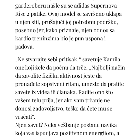
garderoberu našle su se adidas Supernova
Rise 2 patike. Ovaj model se savršeno uklapa
u njen stil, pružajući joj potrebnu podršku,
posebno jer, kako priznaje, njen odnos sa
kardio treninzima bio je pun uspona i
padova.
„Ne stvarajte sebi pritisak,“ savetuje Kamila
one koji žele da počnu da trče. „Najbolji način
da zavolite fizičku aktivnost jeste da
pronađete sopstveni ritam, umesto da pratite
savete iz videa ili članaka. Radite ono što
vašem telu prija, jer ako vam trčanje ne
donosi zadovoljstvo, teško da ćete mu se
vraćati“.
Njen savet? Neka vežbanje postane navika
koja vas ispunjava pozitivnom energijom, a