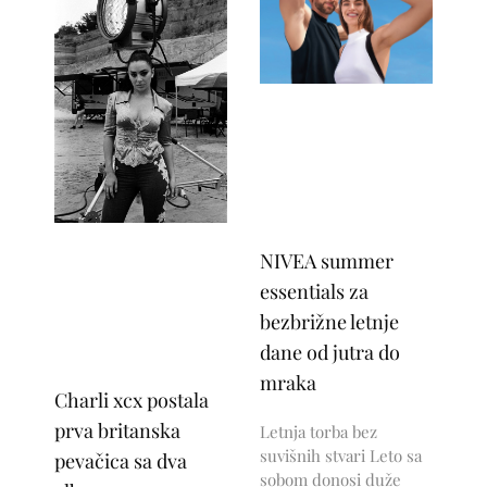
NIVEA summer
essentials za
bezbrižne letnje
dane od jutra do
mraka
Charli xcx postala
prva britanska
Letnja torba bez
suvišnih stvari Leto sa
pevačica sa dva
sobom donosi duže