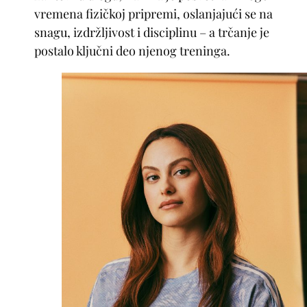
vremena fizičkoj pripremi, oslanjajući se na
snagu, izdržljivost i disciplinu – a trčanje je
postalo ključni deo njenog treninga.