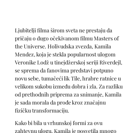
Ljubitelji filma širom sveta ne prestaju da
pričaju o dugo očekivanom filmu Masters of
the Universe. Holivudska zvezda, Kamila
Mendez, koja je stekla popularnost ulogom
Veronike Lodž u tinejdžerskoj seriji Riverdejl,
se sprema da fanovima predstavi potpuno
novu sebe, tumačeći lik Tile, hrabre ratnice u
velikom sukobu između dobra i zla. Za razliku
od prethodnih priprema za snimanje, Kamila
je sada morala da prođe kroz značajnu
fizičku transformaciju.
Kako bi bila u vrhunskoj formi za ovu
zahtevnu ulogu, Kamila je posvetila mnogo