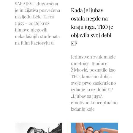
SARAJEVU dugoročna
Kada je ljubav
je inicijativa posvećena
nasljeđu Béle Tarra
ostala negde na
(1955 – 2026) kroz
kraju juga, TEO je
filmove njegovih
objavila svoj debi
nekadašnjih studenata
na Film Factoryju u
EP
Jedinstven zvuk mlade
umetnice Teodore
Živković, poznatije kao
TEO, konačno dobija
svoje prvo zaokruženo
izdanje kroz debii EP
„Ljubav sa juga“,
emotivno konceptualno
izdanje koje