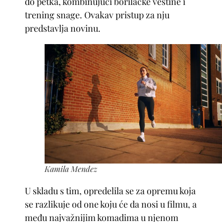
do petka, kombinujući borilačke veštine i
trening snage. Ovakav pristup za nju
predstavlja novinu.
Kamila Mendez
U skladu s tim, opredelila se za opremu koja
se razlikuje od one koju će da nosi u filmu, a
među najvažnijim komadima u njenom