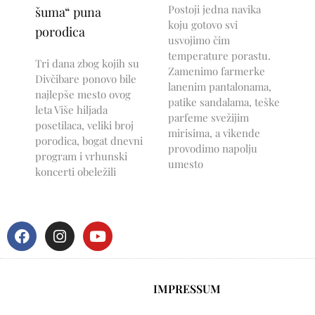
Postoji jedna navika
šuma“ puna
koju gotovo svi
porodica
usvojimo čim
temperature porastu.
Tri dana zbog kojih su
Zamenimo farmerke
Divčibare ponovo bile
lanenim pantalonama,
najlepše mesto ovog
patike sandalama, teške
leta Više hiljada
parfeme svežijim
posetilaca, veliki broj
mirisima, a vikende
porodica, bogat dnevni
provodimo napolju
program i vrhunski
umesto
koncerti obeležili
IMPRESSUM