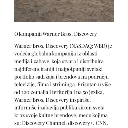
O kompaniji Warner Bros. Discovery
Warner Bros. Discovery (NASDAQ: WBD) je
vodeća globalna kompanija iz oblasti
medija i zabave, koja stvara i distribuira
najdiferenciraniji i najpotpuniji svetski
portfolio sadržaja i brendova na području
televizije, filma i striminga. Prisutan u više
od 220 zemalja i teritorija i na 50 jezika,
Warner Bros. Discovery inspiriše,
informiše i zabavlja publiku širom sveta
kroz svoje kultne brendove, među kojima
su: Discovery Channel, discovery+, CNN,