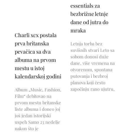
essentials za
bezbrižne letnje
dane od jutra do
mraka
Charli xcx postala
prva britanska
Letnja torba bez
suvišnih stvari Leto sa
pevačica sa dva
sobom donosi duže
albuma na prvom
dane, više vremena na
mestu u istoj
otvorenom, spontana
kalendarskoj godini
putovanja i bezbroj
planova koji često
započinju rano ujutru,
Album „Music, Fashion,
Film“ debitovao na
prvom mestu britanske
liste albuma i doneo joj
još jedan istorijski
uspeh Samo 23 nedelje
nakon što je