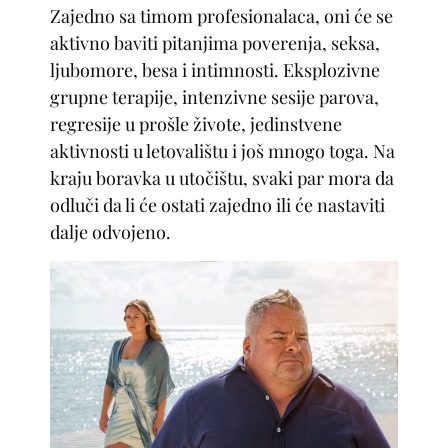
Zajedno sa timom profesionalaca, oni će se
aktivno baviti pitanjima poverenja, seksa,
ljubomore, besa i intimnosti. Eksplozivne
grupne terapije, intenzivne sesije parova,
regresije u prošle živote, jedinstvene
aktivnosti u letovalištu i još mnogo toga. Na
kraju boravka u utočištu, svaki par mora da
odluči da li će ostati zajedno ili će nastaviti
dalje odvojeno.