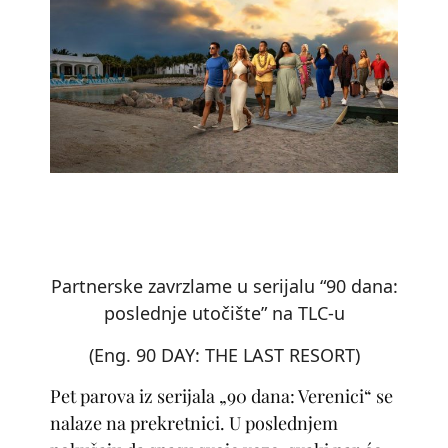
Partnerske zavrzlame u serijalu “
90 dana:
poslednje utočište
” na TLC-u
(Eng. 90 DAY: THE LAST RESORT)
Pet parova iz serijala „90 dana: Verenici“ se
nalaze na prekretnici. U poslednjem