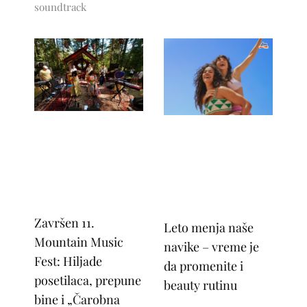
soundtrack
Završen 11.
Leto menja naše
Mountain Music
navike – vreme je
Fest: Hiljade
da promenite i
posetilaca, prepune
beauty rutinu
bine i „Čarobna