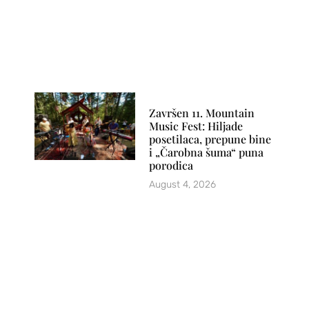
Završen 11. Mountain
Music Fest: Hiljade
posetilaca, prepune bine
i „Čarobna šuma“ puna
porodica
August 4, 2026