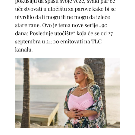
pokušaju da spasu svoje veze, svaki par će
učestvovati u utočištu za parove kako bi se
utvrdilo da li mogu ili ne mogu da izleče
stare rane. Ovo je tema nove serije „90
dana: Poslednje utočište“ koja će se od 27.
septembra u 21:00 emitovati na TLC
kanalu.