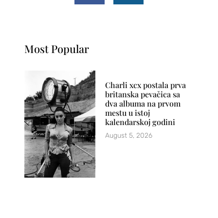
Most Popular
Charli xcx postala prva
britanska pevačica sa
dva albuma na prvom
mestu u istoj
kalendarskoj godini
August 5, 2026