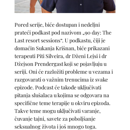
Pored serije, biće dostupan i nedeljni
prateći podkast pod nazivom „90 day: The
Last resort sessions“. U podkastu, čiji je
domaćin Sukanja Krišnan, biće prikazani
terapeuti Piti Silveira, dr Dženi Lejsi i dr
Džejson Prendergast koji se pojavljuju u
seriji. Oni će razložiti probleme u vezama i
razgovarati o važnim trenucima iz svake
epizode. Podcast će takođe uključivati
pitanja slušalaca u kojima se odgovara na
specifične teme terapije u okviru epizoda.
Takve teme mogu uključivati varanje,
čuvanje tajni, savete za poboljšanje
seksualnog života i još mnogo toga.