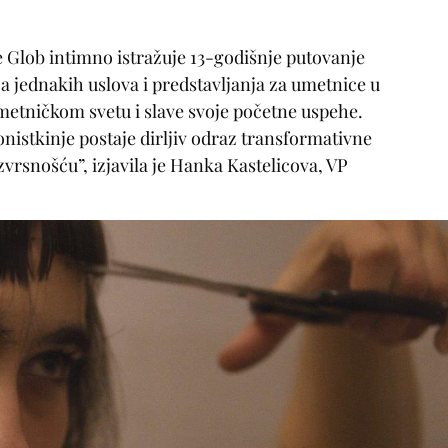
e Glob intimno istražuje 13-godišnje putovanje
a jednakih uslova i predstavljanja za umetnice u
metničkom svetu i slave svoje početne uspehe.
nistkinje postaje dirljiv odraz transformativne
rsnošću”, izjavila je Hanka Kastelicova, VP