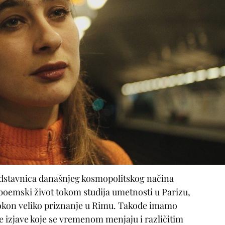
redstavnica današnjeg kosmopolitskog načina
boemski život tokom studija umetnosti u Parizu,
okon veliko priznanje u Rimu. Takođe imamo
ne izjave koje se vremenom menjaju i različitim