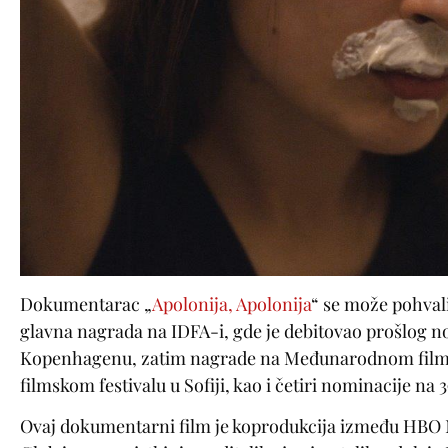
Dokumentarac „
Apolonija, Apolonija
“ se može pohvali
glavna nagrada na IDFA-i, gde je debitovao prošlog
Kopenhagenu, zatim nagrade na Međunarodnom film
filmskom festivalu u Sofiji, kao i četiri nominacije n
Ovaj dokumentarni film je koprodukcija između HBO