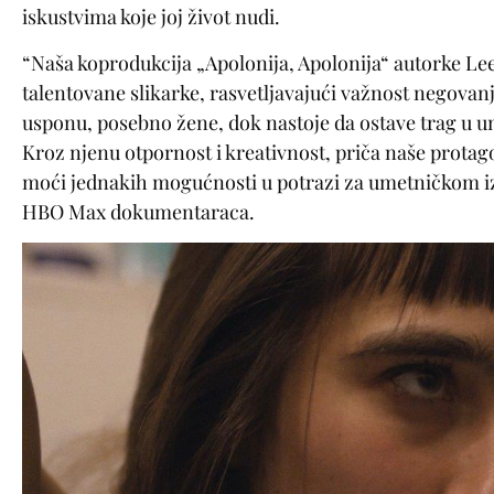
iskustvima koje joj život nudi.
“Naša koprodukcija „Apolonija, Apolonija“ autorke Le
talentovane slikarke, rasvetljavajući važnost negovanj
usponu, posebno žene, dok nastoje da ostave trag u u
Kroz njenu otpornost i kreativnost, priča naše protago
moći jednakih mogućnosti u potrazi za umetničkom izv
HBO Max dokumentaraca.