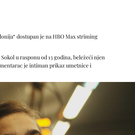
lonija“ dostupan je na HBO Max striming
 Sokol u rasponu od 13 godina, beležeći njen
umentarac je intiman prikaz umetnice i