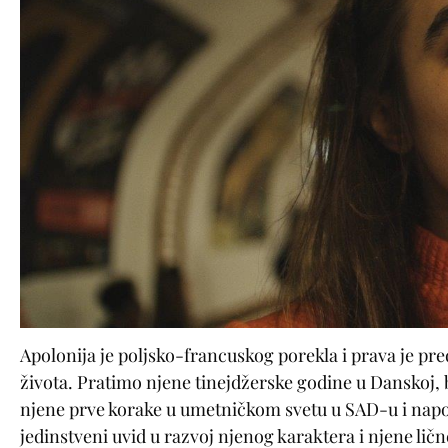
Apolonija je poljsko-francuskog porekla i prava je p
života. Pratimo njene tinejdžerske godine u Danskoj, 
njene prve korake u umetničkom svetu u SAD-u i nap
jedinstveni uvid u razvoj njenog karaktera i njene lič