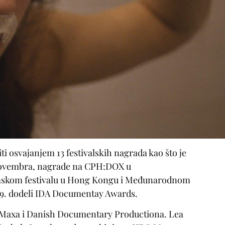
ti osvajanjem 13 festivalskih nagrada kao što je
 novembra, nagrade na CPH:DOX u
skom festivalu u Hong Kongu i Međunarodnom
a 39. dodeli IDA Documentay Awards.
 Maxa i Danish Documentary Productiona. Lea