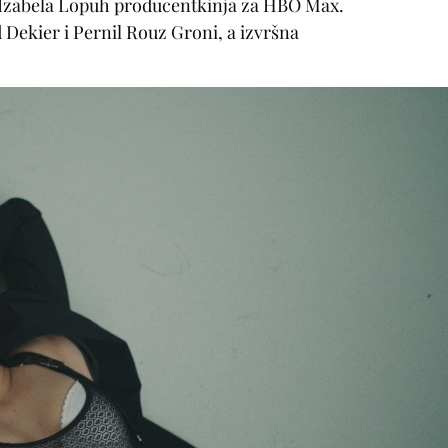
 je Izabela Lopuh producentkinja za HBO Max.
 Dekier i Pernil Rouz Groni, a izvršna