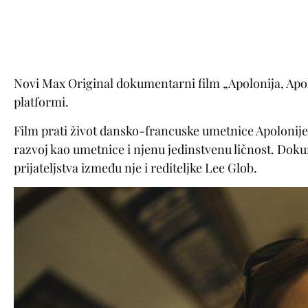
Novi Max Original dokumentarni film „Apolonija, Apo
platformi.
Film prati život dansko-francuske umetnice Apolonije
razvoj kao umetnice i njenu jedinstvenu ličnost. Dok
prijateljstva između nje i rediteljke Lee Glob.