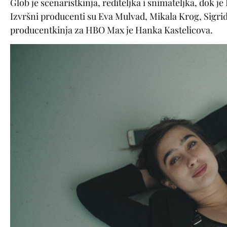
Glob je scenaristkinja, rediteljka i snimateljka, dok
Izvršni producenti su Eva Mulvad, Mikala Krog, Sigrid
producentkinja za HBO Max je Hanka Kastelicova.