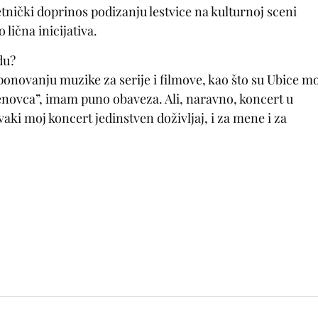
etnički doprinos podizanju lestvice na kulturnoj sceni
 lična inicijativa.
du?
onovanju muzike za serije i filmove, kao što su Ubice m
asenovca”, imam puno obaveza. Ali, naravno, koncert u
vaki moj koncert jedinstven doživljaj, i za mene i za