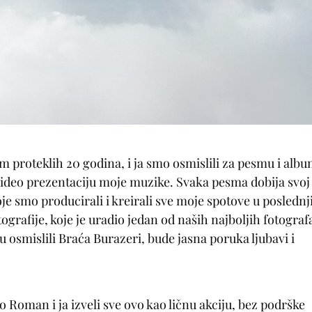
proteklih 20 godina, i ja smo osmislili za pesmu i alb
ideo prezentaciju moje muzike. Svaka pesma dobija svoj
oje smo producirali i kreirali sve moje spotove u poslednj
ografije, koje je uradio jedan od naših najboljih fotograf
u osmislili Braća Burazeri, bude jasna poruka ljubavi i
Roman i ja izveli sve ovo kao ličnu akciju, bez podrške