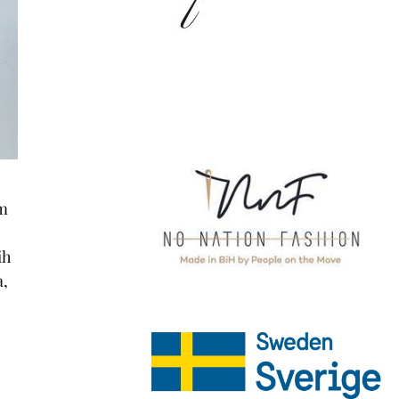
um
ih
a,