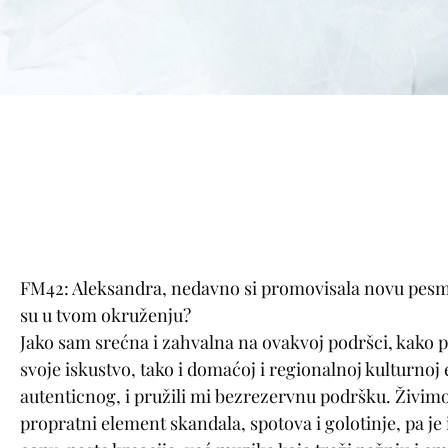
FM42: Aleksandra, nedavno si promovisala novu pesm
su u tvom okruženju?
Jako sam srećna i zahvalna na ovakvoj podršci, kako pu
svoje iskustvo, tako i domaćoj i regionalnoj kulturnoj e
autenticnog, i pružili mi bezrezervnu podršku. Živimo
propratni element skandala, spotova i golotinje, pa je 