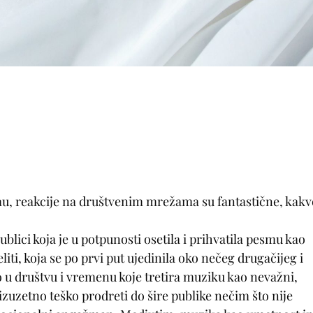
u, reakcije na društvenim mrežama su fantastične, kakv
blici koja je u potpunosti osetila i prihvatila pesmu kao
liti, koja se po prvi put ujedinila oko nečeg drugačijeg i
 u društvu i vremenu koje tretira muziku kao nevažni,
izuzetno teško prodreti do šire publike nečim što nije