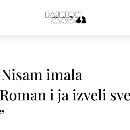
“Nisam imala
Roman i ja izveli sv
”