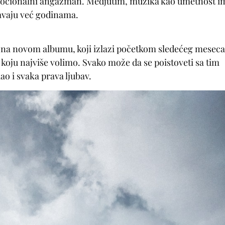
 emocionalni angažman. Medjutim, muzika kao umetnost i
avaju već godinama.
ći na novom albumu, koji izlazi početkom sledećeg meseca
 koju najviše volimo. Svako može da se poistoveti sa tim
ao i svaka prava ljubav.