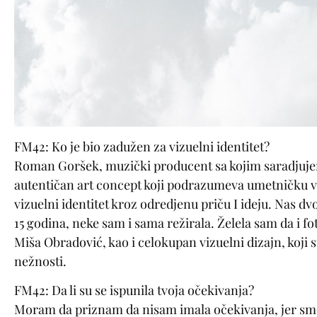
FM42: Ko je bio zadužen za vizuelni identitet?
Roman Goršek, muzički producent sa kojim saradjujem 
autentičan art concept koji podrazumeva umetničku v
vizuelni identitet kroz odredjenu priču I ideju. Nas dv
15 godina, neke sam i sama režirala. Želela sam da i fot
Miša Obradović, kao i celokupan vizuelni dizajn, koji s
nežnosti.
FM42: Da li su se ispunila tvoja očekivanja?
Moram da priznam da nisam imala očekivanja, jer smo 