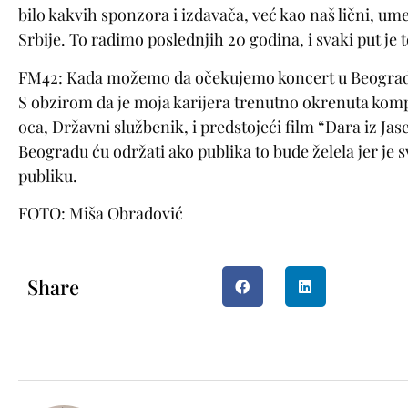
bilo kakvih sponzora i izdavača, već kao naš lični, um
Srbije. To radimo poslednjih 20 godina, i svaki put je to
FM42: Kada možemo da očekujemo koncert u Beogra
S obzirom da je moja karijera trenutno okrenuta komp
oca, Državni službenik, i predstojeći film “Dara iz J
Beogradu ću održati ako publika to bude želela jer je s
publiku.
FOTO: Miša Obradović
Share