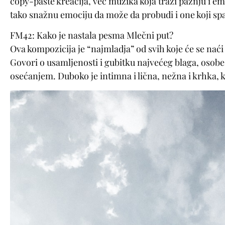
copy-paste kreacija, već muzika koja traži pažnju i
tako snažnu emociju da može da probudi i one koji sp
FM42: Kako je nastala pesma Mlečni put?
Ova kompozicija je “najmladja” od svih koje će se na
Govori o usamljenosti i gubitku najvećeg blaga, osobe
osećanjem. Duboko je intimna i lična, nežna i krhka, k