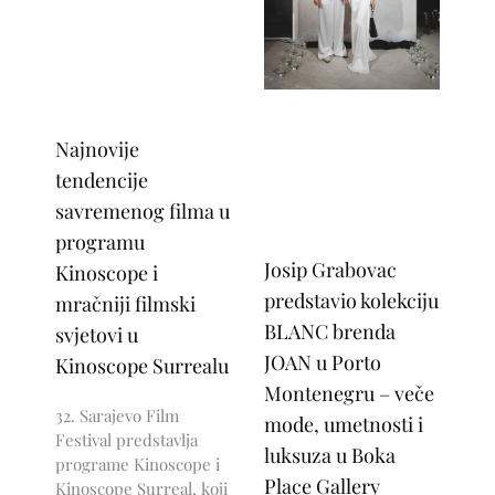
Najnovije
tendencije
savremenog filma u
programu
Josip Grabovac
Kinoscope i
predstavio kolekciju
mračniji filmski
BLANC brenda
svjetovi u
JOAN u Porto
Kinoscope Surrealu
Montenegru – veče
32. Sarajevo Film
mode, umetnosti i
Festival predstavlja
luksuza u Boka
programe Kinoscope i
Place Gallery
Kinoscope Surreal, koji