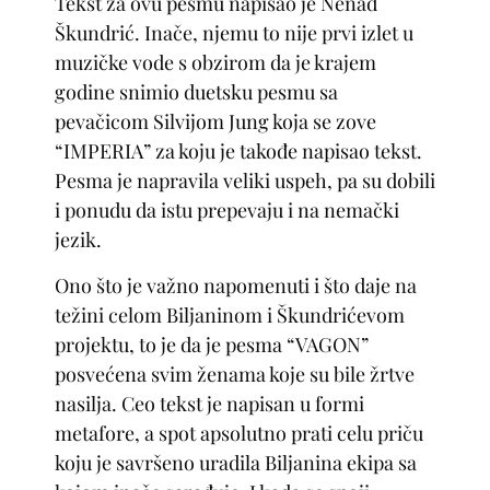
Tekst za ovu pesmu napisao je Nenad
Škundrić. Inače, njemu to nije prvi izlet u
muzičke vode s obzirom da je krajem
godine snimio duetsku pesmu sa
pevačicom Silvijom Jung koja se zove
“IMPERIA” za koju je takođe napisao tekst.
Pesma je napravila veliki uspeh, pa su dobili
i ponudu da istu prepevaju i na nemački
jezik.
Ono što je važno napomenuti i što daje na
težini celom Biljaninom i Škundrićevom
projektu, to je da je pesma “VAGON”
posvećena svim ženama koje su bile žrtve
nasilja. Ceo tekst je napisan u formi
metafore, a spot apsolutno prati celu priču
koju je savršeno uradila Biljanina ekipa sa