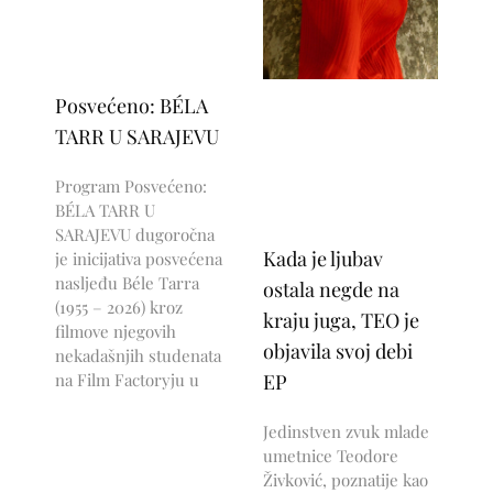
Posvećeno: BÉLA
TARR U SARAJEVU
Program Posvećeno:
BÉLA TARR U
SARAJEVU dugoročna
Kada je ljubav
je inicijativa posvećena
nasljeđu Béle Tarra
ostala negde na
(1955 – 2026) kroz
kraju juga, TEO je
filmove njegovih
objavila svoj debi
nekadašnjih studenata
na Film Factoryju u
EP
Jedinstven zvuk mlade
umetnice Teodore
Živković, poznatije kao