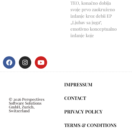
TEO, konačno dobija
svoje prvo zaokruženo
izdanje kroz debii EP
„Ljubav sa juga“,
emotivno konceptualno
izdanje koje
IMPRESSUM
CONTACT
© 2026 Perspectives
Software Solutions
GmbH, Zurich,
Switzerland
PRIVACY POLICY
TERMS & CONDITIONS