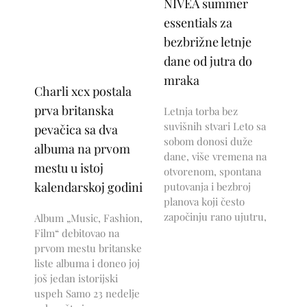
NIVEA summer
essentials za
bezbrižne letnje
dane od jutra do
mraka
Charli xcx postala
prva britanska
Letnja torba bez
suvišnih stvari Leto sa
pevačica sa dva
sobom donosi duže
albuma na prvom
dane, više vremena na
mestu u istoj
otvorenom, spontana
kalendarskoj godini
putovanja i bezbroj
planova koji često
započinju rano ujutru,
Album „Music, Fashion,
Film“ debitovao na
prvom mestu britanske
liste albuma i doneo joj
još jedan istorijski
uspeh Samo 23 nedelje