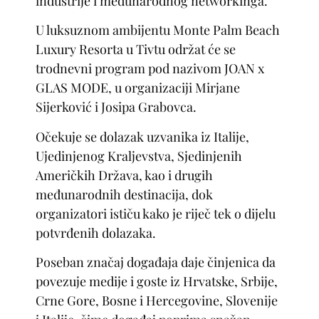
industrije i međunarodnog networkinga.
U luksuznom ambijentu Monte Palm Beach
Luxury Resorta u Tivtu održat će se
trodnevni program pod nazivom
JOAN x
GLAS MODE
, u organizaciji Mirjane
Sijerković i Josipa Grabovca.
Očekuje se dolazak uzvanika iz Italije,
Ujedinjenog Kraljevstva, Sjedinjenih
Američkih Država, kao i drugih
međunarodnih destinacija, dok
organizatori ističu kako je riječ tek o dijelu
potvrđenih dolazaka.
Poseban značaj događaja daje činjenica da
povezuje medije i goste iz Hrvatske, Srbije,
Crne Gore, Bosne i Hercegovine, Slovenije