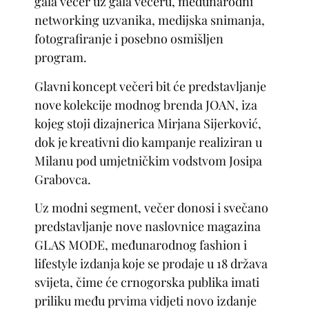
gala večer uz gala večeru, međunarodni
networking uzvanika, medijska snimanja,
fotografiranje i posebno osmišljen
program.
Glavni koncept večeri bit će predstavljanje
nove kolekcije modnog brenda JOAN, iza
kojeg stoji dizajnerica Mirjana Sijerković,
dok je kreativni dio kampanje realiziran u
Milanu pod umjetničkim vodstvom Josipa
Grabovca.
Uz modni segment, večer donosi i svečano
predstavljanje nove naslovnice magazina
GLAS MODE, međunarodnog fashion i
lifestyle izdanja koje se prodaje u 18 država
svijeta, čime će crnogorska publika imati
priliku među prvima vidjeti novo izdanje