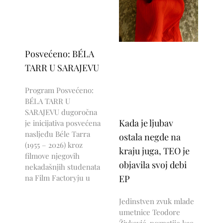
Posvećeno: BÉLA
TARR U SARAJEVU
Program Posvećeno:
BÉLA TARR U
SARAJEVU dugoročna
Kada je ljubav
je inicijativa posvećena
nasljeđu Béle Tarra
ostala negde na
(1955 – 2026) kroz
kraju juga, TEO je
filmove njegovih
objavila svoj debi
nekadašnjih studenata
na Film Factoryju u
EP
Jedinstven zvuk mlade
umetnice Teodore