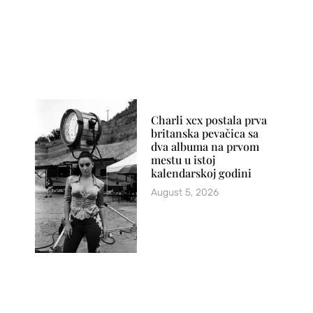
Charli xcx postala prva
britanska pevačica sa
dva albuma na prvom
mestu u istoj
kalendarskoj godini
August 5, 2026