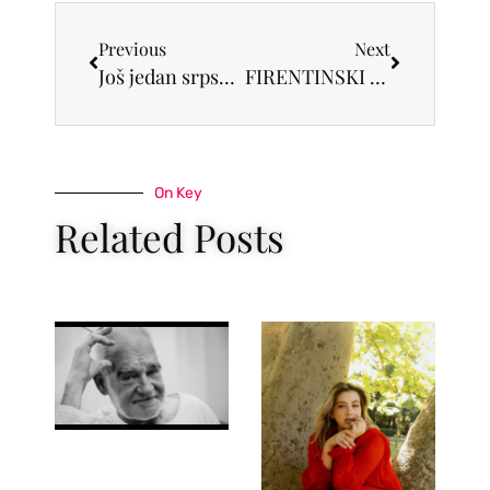
Previous
Next
Još jedan srpski film u Kanu
FIRENTINSKI MAJSTORI RUČNOG RADA STIŽU U BEOGRAD: Salon of Excellence – Firenca u Beogradu
On Key
Related Posts