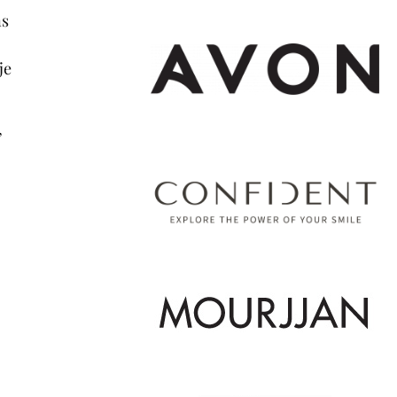
ns
je
,