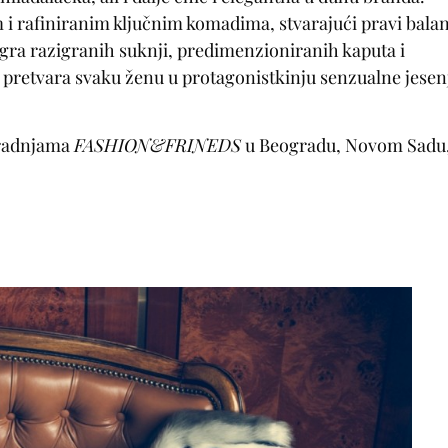
 i rafiniranim ključnim komadima, stvarajući pravi bala
 igra razigranih suknji, predimenzioniranih kaputa i
s pretvara svaku ženu u protagonistkinju senzualne jesen
 radnjama
FASHION&FRINEDS
u Beogradu, Novom Sadu