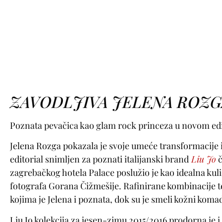
ZAVODLJIVA JELENA ROZGA
Poznata pevačica kao glam rock princeza u novom edito
Jelena Rozga pokazala je svoje umeće transformacije i
editorial snimljen za poznati italijanski brand
Liu Jo
č
zagrebačkog hotela Palace poslužio je kao idealna k
fotografa Gorana Čižmešije. Rafinirane kombinacije tek
kojima je Jelena i poznata, dok su je smeli kožni koma
Liu Jo kolekcija za jesen-zimu 2015/2016 prodorna je i 