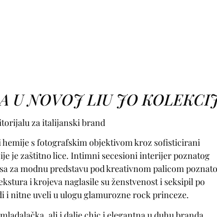
 U NOVOJ LIU JO KOLEKCIJ
rijalu za italijanski brand
 hemije s fotografskim objektivom kroz sofisticirani
ije je zaštitno lice. Intimni secesioni interijer poznatog
ulisa za modnu predstavu pod kreativnom palicom poznat
stura i krojeva naglasile su ženstvenost i seksipil po
di i nitne uveli u ulogu glamurozne rock princeze.
mladalačka, ali i dalje chic i elegantna u duhu branda.