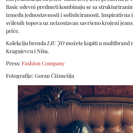
Basic odevni predmeti kombinuju se sa strukturiranim
između jednostavnosti i sofisticiranosti. Inspirativna
svilenih topova uz neizostavan savršeno krojeni jean
priče.
Kolekciju brenda
LIU JO
možete kupiti u multibrand
Kragujevcu i Nišu.
Press:
Fashion Company
Fotografije: Goran Čižmešija