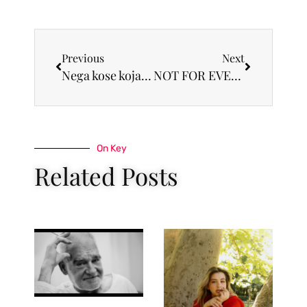
Previous
Next
Nega kose koja zaista daje rezultate – od prvog do poslednjeg koraka
NOT FOR EVERYBODY: Bruno Banani okupio Beograd na večeri koja miriše na leto, energiju i stav
On Key
Related Posts