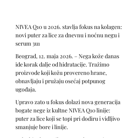
NIVEA Q10 u 2026. stavlja fokus na kolagen:
novi puter za lice za dnevnu i noćnu negu i
serum 3u1
Beograd, 12. maja 2026. – Nega kože danas
ide korak dalje od hidratacije. Tražimo
proizvode koji kožu provereno hrane,
obnavljaju i pružaju osećaj potpunog
ugođaja.
Upravo zato u fokus dolazi nova generacija
bogate nege iz kultne NIVEA Q10 linije:
puter za lice koji se topi pri dodiru i vidljivo
smanjuje bore i linije.