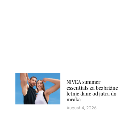
NIVEA summer
essentials za bezbrižne
letnje dane od jutra do
mraka
August 4, 2026