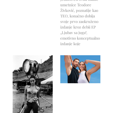
umetnice Teodore
Živković, poznatije kao
TEO, konačno dobija
svoje prvo zaokruženo
izdanje kroz debii EP
„Ljubav sa juga“,
emotivno konceptualno
izdanje koje