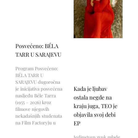
Posvećeno: BÉLA
TARR U SARAJEVU
Program Posvećeno:
BÉLA TARR U
SARAJEVU dugoročna
Kada je ljubav
je inicijativa posvećena
nasljeđu Béle Tarra
ostala negde na
(1955 – 2026) kroz
kraju juga, TEO je
filmove njegovih
objavila svoj debi
nekadašnjih studenata
na Film Factoryju u
EP
Jedinstven zvuk mlade