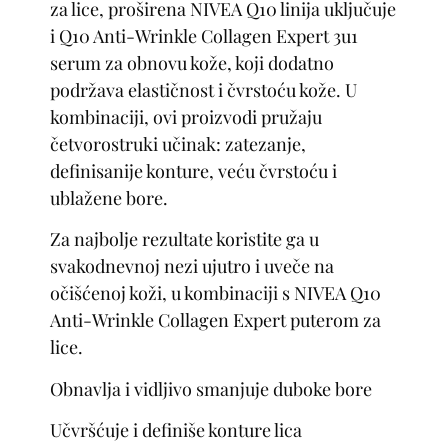
za lice, proširena NIVEA Q10 linija uključuje
i Q10 Anti-Wrinkle Collagen Expert 3u1
serum za obnovu kože, koji dodatno
podržava elastičnost i čvrstoću kože. U
kombinaciji, ovi proizvodi pružaju
četvorostruki učinak: zatezanje,
definisanije konture, veću čvrstoću i
ublažene bore.
Za najbolje rezultate koristite ga u
svakodnevnoj nezi ujutro i uveče na
očišćenoj koži, u kombinaciji s NIVEA Q10
Anti-Wrinkle Collagen Expert puterom za
lice.
Obnavlja i vidljivo smanjuje duboke bore
Učvršćuje i definiše konture lica