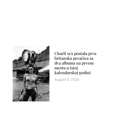
Charli xcx postala prva
britanska pevačica sa
dva albuma na prvom
mestu u istoj
kalendarskoj godini
August 5, 2026