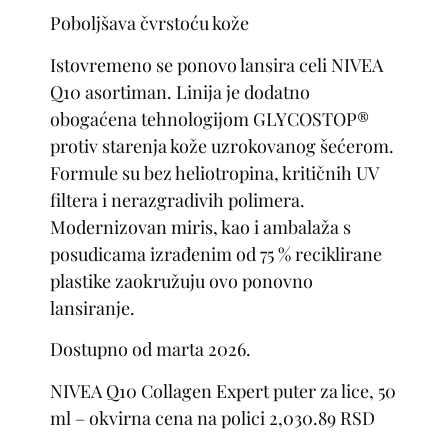
Poboljšava čvrstoću kože
Istovremeno se ponovo lansira celi NIVEA
Q10 asortiman. Linija je dodatno
obogaćena tehnologijom GLYCOSTOP®
protiv starenja kože uzrokovanog šećerom.
Formule su bez heliotropina, kritičnih UV
filtera i nerazgradivih polimera.
Modernizovan miris, kao i ambalaža s
posudicama izrađenim od 75 % reciklirane
plastike zaokružuju ovo ponovno
lansiranje.
Dostupno od marta 2026.
NIVEA Q10 Collagen Expert puter za lice, 50
ml – okvirna cena na polici 2,030.89 RSD