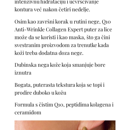
intenzivnu hidrataciju i učvršćivanje
kontura već nakon četiri nedelje.
Osim kao završni korak u rutini nege, Q10
Anti-Wrinkle Collagen Expert puter za lice
može da se koristi i kao maska, što ga čini
svestranim proizvodom za trenutke kada
koži treba dodatna doza nege.
Dubinska nega kože koja smanjuje bore
iznutra
Bogata, puterasta tekstura koja se topi i
prodire duboko u kožu
Formula s čistim Q10, peptidima kolagena i
ceramidom