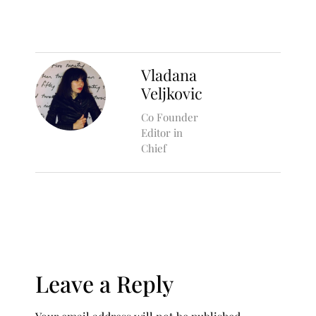
Vladana
Veljkovic
Co Founder
Editor in
Chief
Leave a Reply