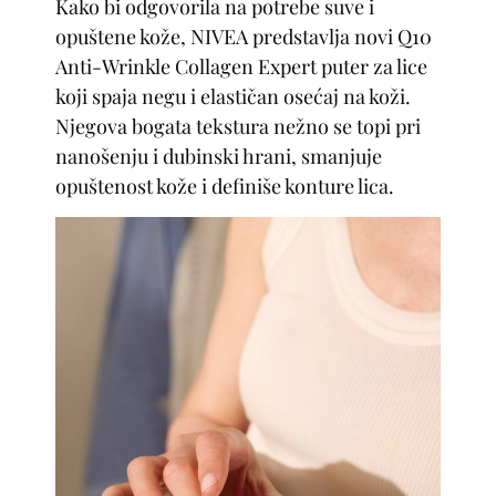
Kako bi odgovorila na potrebe suve i
opuštene kože, NIVEA predstavlja novi Q10
Anti-Wrinkle Collagen Expert puter za lice
koji spaja negu i elastičan osećaj na koži.
Njegova bogata tekstura nežno se topi pri
nanošenju i dubinski hrani, smanjuje
opuštenost kože i definiše konture lica.