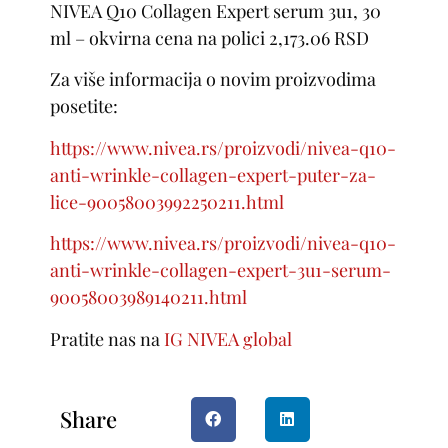
NIVEA Q10 Collagen Expert serum 3u1, 30
ml – okvirna cena na polici 2,173.06 RSD
Za više informacija o novim proizvodima
posetite:
https://www.nivea.rs/proizvodi/nivea-q10-
anti-wrinkle-collagen-expert-puter-za-
lice-90058003992250211.html
https://www.nivea.rs/proizvodi/nivea-q10-
anti-wrinkle-collagen-expert-3u1-serum-
90058003989140211.html
Pratite nas na
IG NIVEA global
Share