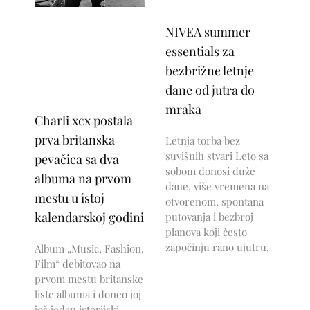
NIVEA summer
essentials za
bezbrižne letnje
dane od jutra do
mraka
Charli xcx postala
prva britanska
Letnja torba bez
suvišnih stvari Leto sa
pevačica sa dva
sobom donosi duže
albuma na prvom
dane, više vremena na
mestu u istoj
otvorenom, spontana
kalendarskoj godini
putovanja i bezbroj
planova koji često
započinju rano ujutru,
Album „Music, Fashion,
Film“ debitovao na
prvom mestu britanske
liste albuma i doneo joj
još jedan istorijski