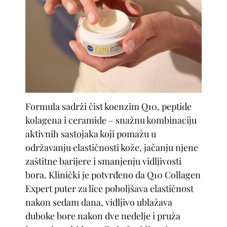
Formula sadrži čist koenzim Q10, peptide
kolagena i ceramide – snažnu kombinaciju
aktivnih sastojaka koji pomažu u
održavanju elastičnosti kože, jačanju njene
zaštitne barijere i smanjenju vidljivosti
bora. Klinički je potvrđeno da Q10 Collagen
Expert puter za lice poboljšava elastičnost
nakon sedam dana, vidljivo ublažava
duboke bore nakon dve nedelje i pruža