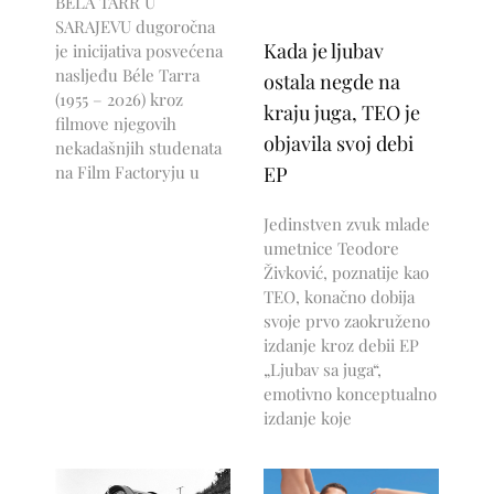
BÉLA TARR U
SARAJEVU dugoročna
Kada je ljubav
je inicijativa posvećena
nasljeđu Béle Tarra
ostala negde na
(1955 – 2026) kroz
kraju juga, TEO je
filmove njegovih
objavila svoj debi
nekadašnjih studenata
na Film Factoryju u
EP
Jedinstven zvuk mlade
umetnice Teodore
Živković, poznatije kao
TEO, konačno dobija
svoje prvo zaokruženo
izdanje kroz debii EP
„Ljubav sa juga“,
emotivno konceptualno
izdanje koje