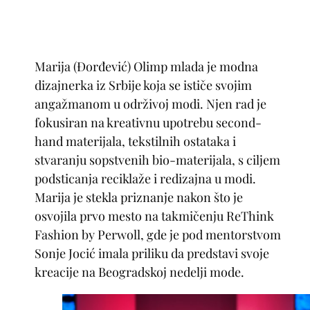
Marija (Đorđević) Olimp mlada je modna
dizajnerka iz Srbije koja se ističe svojim
angažmanom u održivoj modi. Njen rad je
fokusiran na kreativnu upotrebu second-
hand materijala, tekstilnih ostataka i
stvaranju sopstvenih bio-materijala, s ciljem
podsticanja reciklaže i redizajna u modi.
Marija je stekla priznanje nakon što je
osvojila prvo mesto na takmičenju ReThink
Fashion by Perwoll, gde je pod mentorstvom
Sonje Jocić imala priliku da predstavi svoje
kreacije na Beogradskoj nedelji mode.