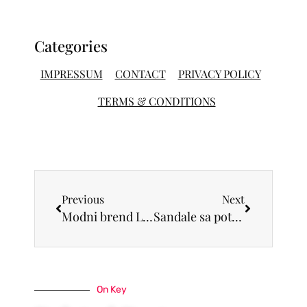
Categories
IMPRESSUM
CONTACT
PRIVACY POLICY
TERMS & CONDITIONS
Previous
Next
Modni brend Lyle & Scott novi sponzor OFK Beograd
Sandale sa potpeticom: Neizostavni model iz letnje Camper kolekcije
On Key