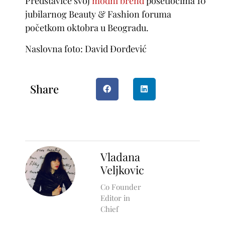
Predstaviće svoj
modni brend
posetiocima 10
jubilarnog Beauty & Fashion foruma
početkom oktobra u Beogradu.
Naslovna foto: David Đorđević
Share
Vladana
Veljkovic
Co Founder
Editor in
Chief