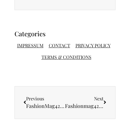
Categories
IMPRESSUM
CONTACT
PRIVACY POLICY
TERMS & CONDITIONS
Previous
Next
FashionMag42 Vam predstavlja intervju sa Jovanom Šipčić
Fashionmag42 Vam predstavlja intervju sa frizerom Daliborom Vujovićem