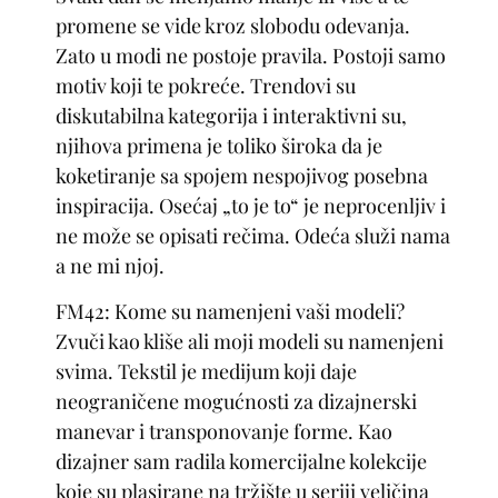
promene se vide kroz slobodu odevanja.
Zato u modi ne postoje pravila. Postoji samo
motiv koji te pokreće. Trendovi su
diskutabilna kategorija i interaktivni su,
njihova primena je toliko široka da je
koketiranje sa spojem nespojivog posebna
inspiracija. Osećaj „to je to“ je neprocenljiv i
ne može se opisati rečima. Odeća služi nama
a ne mi njoj.
FM42: Kome su namenjeni vaši modeli?
Zvuči kao kliše ali moji modeli su namenjeni
svima. Tekstil je medijum koji daje
neograničene mogućnosti za dizajnerski
manevar i transponovanje forme. Kao
dizajner sam radila komercijalne kolekcije
koje su plasirane na tržište u seriji veličina