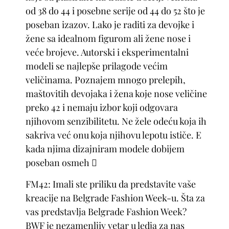
od 38 do 44 i posebne serije od 44 do 52 što je
poseban izazov. Lako je raditi za devojke i
žene sa idealnom figurom ali žene nose i
veće brojeve. Autorski i eksperimentalni
modeli se najlepše prilagode većim
veličinama. Poznajem mnogo prelepih,
maštovitih devojaka i žena koje nose veličine
preko 42 i nemaju izbor koji odgovara
njihovom senzibilitetu. Ne žele odeću koja ih
sakriva već onu koja njihovu lepotu ističe. E
kada njima dizajniram modele dobijem
poseban osmeh 
FM42: Imali ste priliku da predstavite vaše
kreacije na Belgrade Fashion Week-u.
Šta za
vas predstavlja Belgrade Fashion Week?
BWF je nezamenljiv vetar u ledja za nas