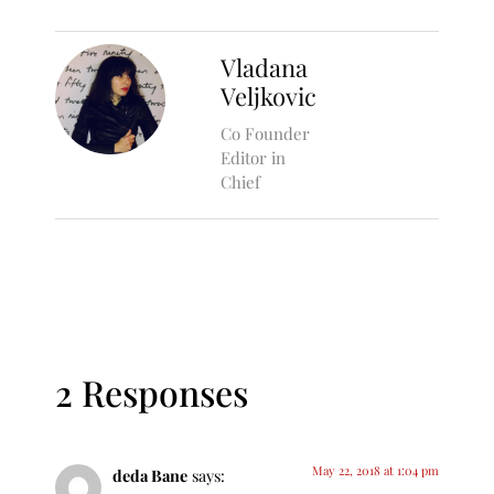
Vladana
Veljkovic
Co Founder
Editor in
Chief
2 Responses
May 22, 2018 at 1:04 pm
deda Bane
says: