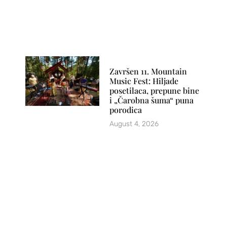
Završen 11. Mountain
Music Fest: Hiljade
posetilaca, prepune bine
i „Čarobna šuma“ puna
porodica
August 4, 2026