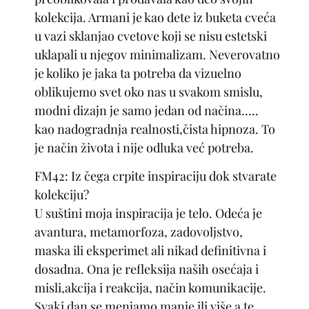
kolekcija. Armani je kao dete iz buketa cveća
u vazi sklanjao cvetove koji se nisu estetski
uklapali u njegov minimalizam. Neverovatno
je koliko je jaka ta potreba da vizuelno
oblikujemo svet oko nas u svakom smislu,
modni dizajn je samo jedan od načina…..
kao nadogradnja realnosti,čista hipnoza. To
je način života i nije odluka već potreba.
FM42: Iz čega crpite inspiraciju dok stvarate
kolekciju?
U suštini moja inspiracija je telo. Odeća je
avantura, metamorfoza, zadovoljstvo,
maska ili eksperimet ali nikad definitivna i
dosadna. Ona je refleksija naših osećaja i
misli,akcija i reakcija, način komunikacije.
Svaki dan se menjamo manje ili više a te