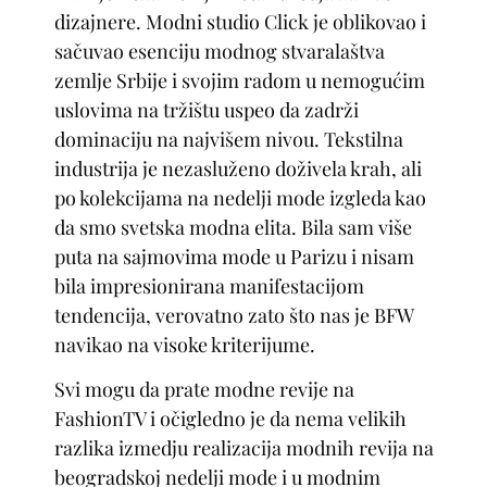
dizajnere. Modni studio Click je oblikovao i
sačuvao esenciju modnog stvaralaštva
zemlje Srbije i svojim radom u nemogućim
uslovima na tržištu uspeo da zadrži
dominaciju na najvišem nivou. Tekstilna
industrija je nezasluženo doživela krah, ali
po kolekcijama na nedelji mode izgleda kao
da smo svetska modna elita. Bila sam više
puta na sajmovima mode u Parizu i nisam
bila impresionirana manifestacijom
tendencija, verovatno zato što nas je BFW
navikao na visoke kriterijume.
Svi mogu da prate modne revije na
FashionTV i očigledno je da nema velikih
razlika izmedju realizacija modnih revija na
beogradskoj nedelji mode i u modnim