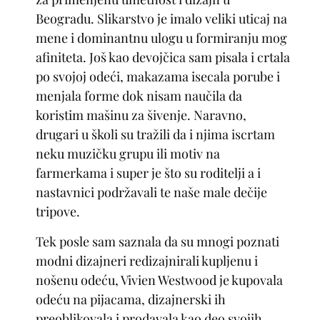
Beogradu. Slikarstvo je imalo veliki uticaj na
mene i dominantnu ulogu u formiranju mog
afiniteta. Još kao devojčica sam pisala i crtala
po svojoj odeći, makazama isecala porube i
menjala forme dok nisam naučila da
koristim mašinu za šivenje. Naravno,
drugari u školi su tražili da i njima iscrtam
neku muzičku grupu ili motiv na
farmerkama i super je što su roditelji a i
nastavnici podržavali te naše male dečije
tripove.
Tek posle sam saznala da su mnogi poznati
modni dizajneri redizajnirali kupljenu i
nošenu odeću, Vivien Westwood je kupovala
odeću na pijacama, dizajnerski ih
preoblikovala i prodavala kao deo svojih