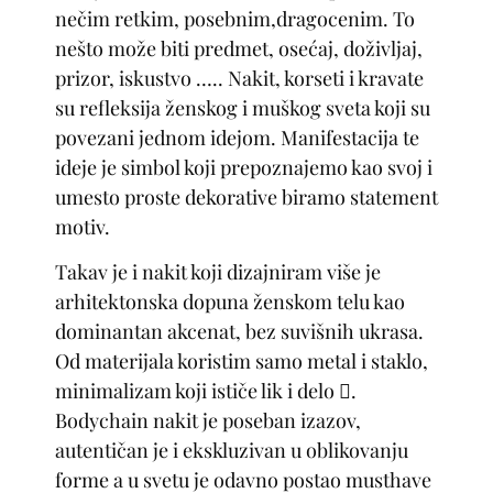
nečim retkim, posebnim,dragocenim. To
nešto može biti predmet, osećaj, doživljaj,
prizor, iskustvo ….. Nakit, korseti i kravate
su refleksija ženskog i muškog sveta koji su
povezani jednom idejom. Manifestacija te
ideje je simbol koji prepoznajemo kao svoj i
umesto proste dekorative biramo statement
motiv.
Takav je i nakit koji dizajniram više je
arhitektonska dopuna ženskom telu kao
dominantan akcenat, bez suvišnih ukrasa.
Od materijala koristim samo metal i staklo,
minimalizam koji ističe lik i delo .
Bodychain nakit je poseban izazov,
autentičan je i ekskluzivan u oblikovanju
forme a u svetu je odavno postao musthave