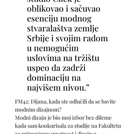
oblikovao i sačuvao
esenciju modnog
stvaralaštva zemlje
Srbije i svojim radom
u nemogućim
uslovima na tržištu
uspeo da zadrži
dominaciju na
najvišem nivou.”
FM42: Dijana, kada ste odlučili da se bavite
modnim dizajnom?
Modni dizajn je bio moj izbor bez dileme
kada sam konkurisala za studije na Fakultetu
za primenjenu umetnost i dizajn u