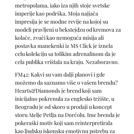
metropolama, iako iza njih stoje svetske
imperije kao podrška. Moja najjača
impresija je se modne revije na kojoj su
modeli pravljeni u bekstejdzu od kremova za
kolače, zvuči kao nemoguća misija ali
postavka manekenki iz MS Click je iznela
celu kolekciju sa tolikim adrenalinom da je
cela publika vrištala na kraju. Nezaboravno.
FM42: Kakvi su vam dalji planovi i gde
možemo da saznamo više o vašem brendu?
Hearts&Diamonds je brend koji sam
inicijalno pokrenula za englesko tržište, u
Beogradu je od skoro u prodaji u koncept
storu Atelje Petlja na Dorćolu. Ime brenda je
pokeraški motiv koji sam reinterpretirala
kao ljudsku iskonsku emotivnu potrebu za