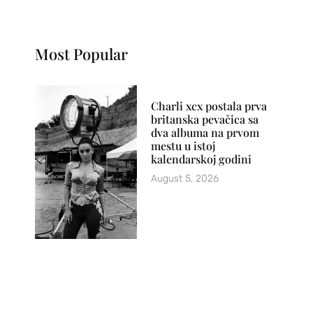
Most Popular
Charli xcx postala prva
britanska pevačica sa
dva albuma na prvom
mestu u istoj
kalendarskoj godini
August 5, 2026