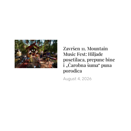
Završen 11. Mountain
Music Fest: Hiljade
posetilaca, prepune bine
i „Čarobna šuma“ puna
porodica
August 4, 2026