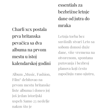
essentials za
bezbrižne letnje
dane od jutra do
mraka
Charli xcx postala
prva britanska
Letnja torba bez
suvišnih stvari Leto sa
pevačica sa dva
sobom donosi duže
albuma na prvom
dane, više vremena na
mestu u istoj
otvorenom, spontana
kalendarskoj godini
putovanja i bezbroj
planova koji često
započinju rano ujutru,
Album „Music, Fashion,
Film“ debitovao na
prvom mestu britanske
liste albuma i doneo joj
još jedan istorijski
uspeh Samo 23 nedelje
nakon što je