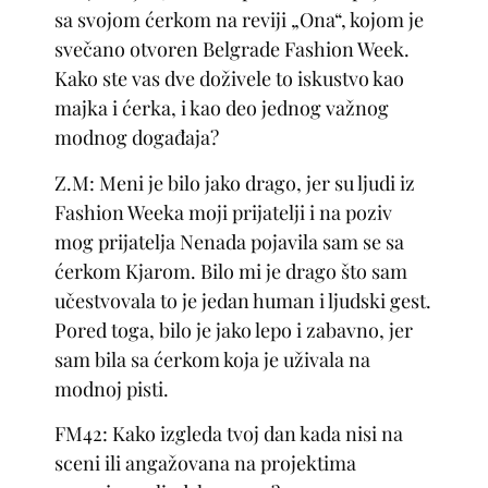
sa svojom ćerkom na reviji „Ona“, kojom je
svečano otvoren Belgrade Fashion Week.
Kako ste vas dve doživele to iskustvo kao
majka i ćerka, i kao deo jednog važnog
modnog događaja?
Z.M: Meni je bilo jako drago, jer su ljudi iz
Fashion Weeka moji prijatelji i na poziv
mog prijatelja Nenada pojavila sam se sa
ćerkom Kjarom. Bilo mi je drago što sam
učestvovala to je jedan human i ljudski gest.
Pored toga, bilo je jako lepo i zabavno, jer
sam bila sa ćerkom koja je uživala na
modnoj pisti.
FM42: Kako izgleda tvoj dan kada nisi na
sceni ili angažovana na projektima