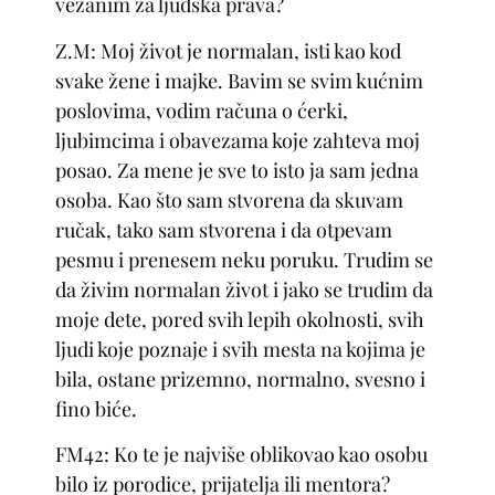
vezanim za ljudska prava?
Z.M: Moj život je normalan, isti kao kod
svake žene i majke. Bavim se svim kućnim
poslovima, vodim računa o ćerki,
ljubimcima i obavezama koje zahteva moj
posao. Za mene je sve to isto ja sam jedna
osoba. Kao što sam stvorena da skuvam
ručak, tako sam stvorena i da otpevam
pesmu i prenesem neku poruku. Trudim se
da živim normalan život i jako se trudim da
moje dete, pored svih lepih okolnosti, svih
ljudi koje poznaje i svih mesta na kojima je
bila, ostane prizemno, normalno, svesno i
fino biće.
FM42: Ko te je najviše oblikovao kao osobu
bilo iz porodice, prijatelja ili mentora?