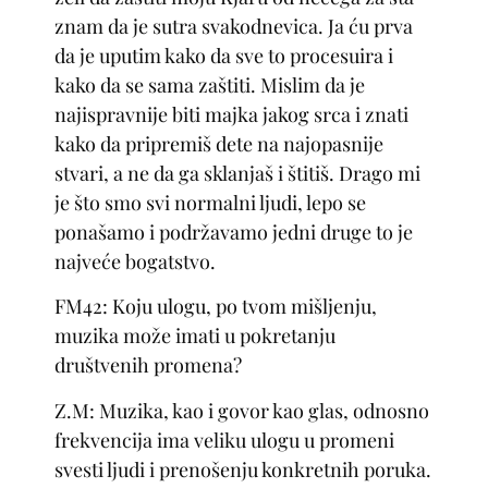
znam da je sutra svakodnevica. Ja ću prva
da je uputim kako da sve to procesuira i
kako da se sama zaštiti. Mislim da je
najispravnije biti majka jakog srca i znati
kako da pripremiš dete na najopasnije
stvari, a ne da ga sklanjaš i štitiš. Drago mi
je što smo svi normalni ljudi, lepo se
ponašamo i podržavamo jedni druge to je
najveće bogatstvo.
FM42: Koju ulogu, po tvom mišljenju,
muzika može imati u pokretanju
društvenih promena?
Z.M: Muzika, kao i govor kao glas, odnosno
frekvencija ima veliku ulogu u promeni
svesti ljudi i prenošenju konkretnih poruka.