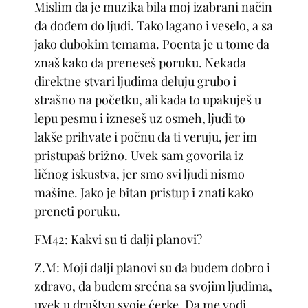
Mislim da je muzika bila moj izabrani način
da dođem do ljudi. Tako lagano i veselo, a sa
jako dubokim temama. Poenta je u tome da
znaš kako da preneseš poruku. Nekada
direktne stvari ljudima deluju grubo i
strašno na početku, ali kada to upakuješ u
lepu pesmu i izneseš uz osmeh, ljudi to
lakše prihvate i počnu da ti veruju, jer im
pristupaš brižno. Uvek sam govorila iz
ličnog iskustva, jer smo svi ljudi nismo
mašine. Jako je bitan pristup i znati kako
preneti poruku.
FM42: Kakvi su ti dalji planovi?
Z.M: Moji dalji planovi su da budem dobro i
zdravo, da budem srećna sa svojim ljudima,
uvek u društvu svoje ćerke. Da me vodi