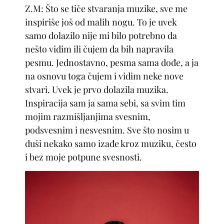
Z.M: Što se tiče stvaranja muzike, sve me
inspiriše još od malih nogu. To je uvek
samo dolazilo nije mi bilo potrebno da
nešto vidim ili čujem da bih napravila
pesmu. Jednostavno, pesma sama dođe, a ja
na osnovu toga čujem i vidim neke nove
stvari. Uvek je prvo dolazila muzika.
Inspiracija sam ja sama sebi, sa svim tim
mojim razmišljanjima svesnim,
podsvesnim i nesvesnim. Sve što nosim u
duši nekako samo izađe kroz muziku, često
i bez moje potpune svesnosti.