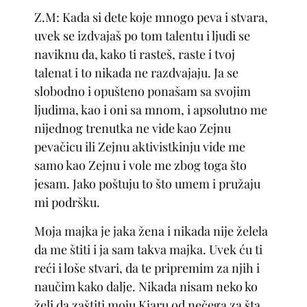
Z.M: Kada si dete koje mnogo peva i stvara,
uvek se izdvajaš po tom talentu i ljudi se
naviknu da, kako ti rasteš, raste i tvoj
talenat i to nikada ne razdvajaju. Ja se
slobodno i opušteno ponašam sa svojim
ljudima, kao i oni sa mnom, i apsolutno me
nijednog trenutka ne vide kao Zejnu
pevačicu ili Zejnu aktivistkinju vide me
samo kao Zejnu i vole me zbog toga što
jesam. Jako poštuju to što umem i pružaju
mi podršku.
Moja majka je jaka žena i nikada nije želela
da me štiti i ja sam takva majka. Uvek ću ti
reći i loše stvari, da te pripremim za njih i
naučim kako dalje. Nikada nisam neko ko
želi da zaštiti moju Kjaru od nečega za šta