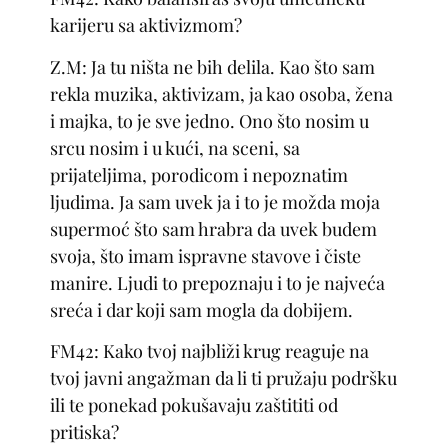
karijeru sa aktivizmom?
Z.M: Ja tu ništa ne bih delila. Kao što sam
rekla muzika, aktivizam, ja kao osoba, žena
i majka, to je sve jedno. Ono što nosim u
srcu nosim i u kući, na sceni, sa
prijateljima, porodicom i nepoznatim
ljudima. Ja sam uvek ja i to je možda moja
supermoć što sam hrabra da uvek budem
svoja, što imam ispravne stavove i čiste
manire. Ljudi to prepoznaju i to je najveća
sreća i dar koji sam mogla da dobijem.
FM42: Kako tvoj najbliži krug reaguje na
tvoj javni angažman da li ti pružaju podršku
ili te ponekad pokušavaju zaštititi od
pritiska?