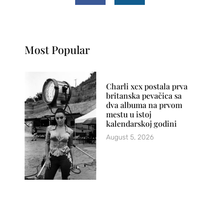
Most Popular
Charli xcx postala prva
britanska pevačica sa
dva albuma na prvom
mestu u istoj
kalendarskoj godini
August 5, 2026