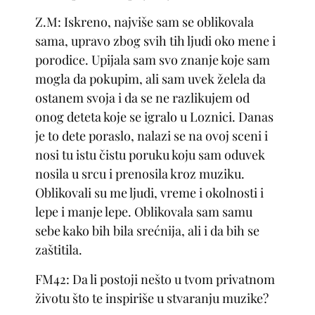
Z.M: Iskreno, najviše sam se oblikovala
sama, upravo zbog svih tih ljudi oko mene i
porodice. Upijala sam svo znanje koje sam
mogla da pokupim, ali sam uvek želela da
ostanem svoja i da se ne razlikujem od
onog deteta koje se igralo u Loznici. Danas
je to dete poraslo, nalazi se na ovoj sceni i
nosi tu istu čistu poruku koju sam oduvek
nosila u srcu i prenosila kroz muziku.
Oblikovali su me ljudi, vreme i okolnosti i
lepe i manje lepe. Oblikovala sam samu
sebe kako bih bila srećnija, ali i da bih se
zaštitila.
FM42: Da li postoji nešto u tvom privatnom
životu što te inspiriše u stvaranju muzike?