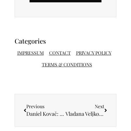
Categories
IMPRESSUM
CONTACT
PRIVACY POLICY
TERMS & CONDITIONS
Previous
Next
Daniel Kovač: Sve zavisi od opstanka zapadne demokratije
Vladana Veljković o svojoj večnoj ljubavi prema Dejanu Gvozdenu