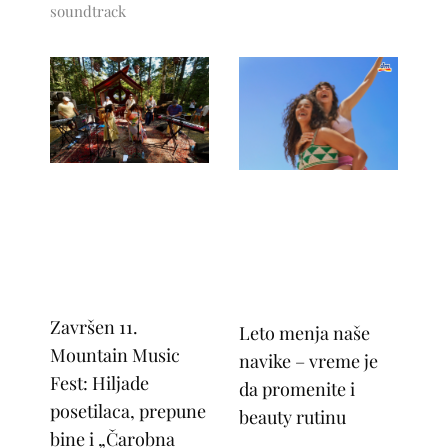
soundtrack
Završen 11.
Leto menja naše
Mountain Music
navike – vreme je
Fest: Hiljade
da promenite i
posetilaca, prepune
beauty rutinu
bine i „Čarobna