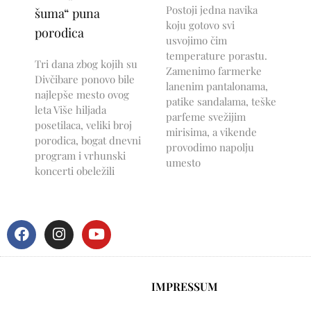
Postoji jedna navika
šuma“ puna
koju gotovo svi
porodica
usvojimo čim
temperature porastu.
Tri dana zbog kojih su
Zamenimo farmerke
Divčibare ponovo bile
lanenim pantalonama,
najlepše mesto ovog
patike sandalama, teške
leta Više hiljada
parfeme svežijim
posetilaca, veliki broj
mirisima, a vikende
porodica, bogat dnevni
provodimo napolju
program i vrhunski
umesto
koncerti obeležili
IMPRESSUM