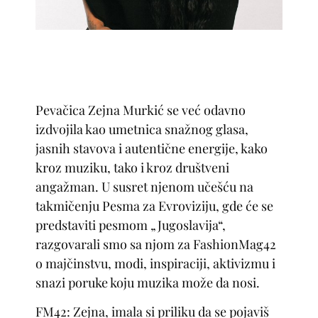
Pevačica Zejna Murkić se već odavno
izdvojila kao umetnica snažnog glasa,
jasnih stavova i autentične energije, kako
kroz muziku, tako i kroz društveni
angažman. U susret njenom učešću na
takmičenju Pesma za Evroviziju, gde će se
predstaviti pesmom „Jugoslavija“,
razgovarali smo sa njom za FashionMag42
o majčinstvu, modi, inspiraciji, aktivizmu i
snazi poruke koju muzika može da nosi.
FM42: Zejna, imala si priliku da se pojaviš