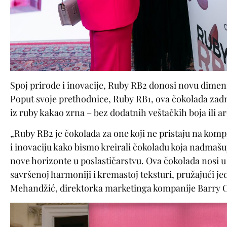
Spoj prirode i inovacije, Ruby RB2 donosi novu dimenz
Poput svoje prethodnice, Ruby RB1, ova čokolada zadrž
iz ruby kakao zrna – bez dodatnih veštačkih boja ili a
„Ruby RB2 je čokolada za one koji ne pristaju na kompr
i inovaciju kako bismo kreirali čokoladu koja nadmašuj
nove horizonte u poslastičarstvu. Ova čokolada nosi u 
savršenoj harmoniji i kremastoj teksturi, pružajući jed
Mehandžić, direktorka marketinga kompanije Barry C