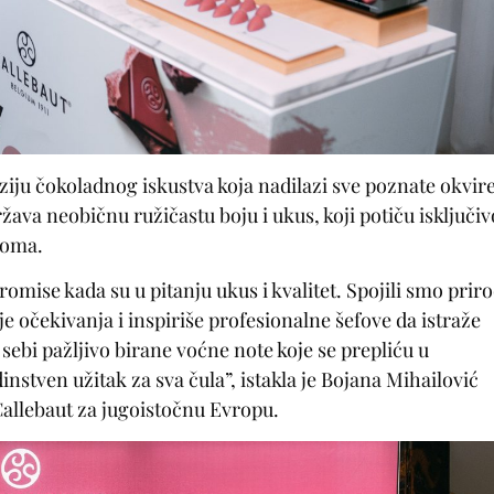
iju čokoladnog iskustva koja nadilazi sve poznate okvire
ava neobičnu ružičastu boju i ukus, koji potiču isključiv
roma.
omise kada su u pitanju ukus i kvalitet. Spojili smo prir
e očekivanja i inspiriše profesionalne šefove da istraže
sebi pažljivo birane voćne note koje se prepliću u
instven užitak za sva čula”, istakla je Bojana Mihailović
allebaut za jugoistočnu Evropu.