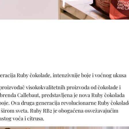
eracija Ruby čokolade, intenzivnije boje i voćnog ukusa
 proizvođač visokokvalitetnih proizvoda od čokolade i
g brenda Callebaut, predstavljena je nova Ruby čokolada
i boje. Ova druga generacija revolucionarne Ruby čokolad
ve širom sveta. Ruby RB2 je obogaćena osvežavajućim
tog voća i citrusa.