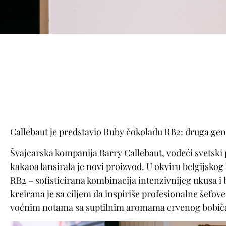
Callebaut je predstavio Ruby čokoladu RB2: druga gen
Švajcarska kompanija Barry Callebaut, vodeći svetski
kakaoa lansirala je novi proizvod. U okviru belgijsko
RB2 – sofisticirana kombinacija intenzivnijeg ukusa 
kreirana je sa ciljem da inspiriše profesionalne šefo
voćnim notama sa suptilnim aromama crvenog bobičas