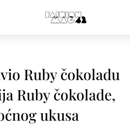
avio Ruby čokoladu
ja Ruby čokolade,
 voćnog ukusa