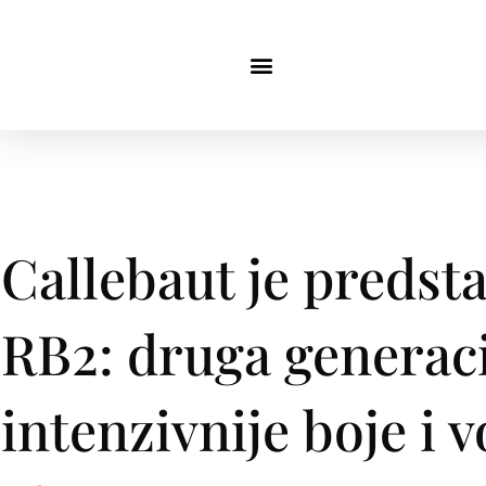
Callebaut je predst
RB2: druga generaci
intenzivnije boje i