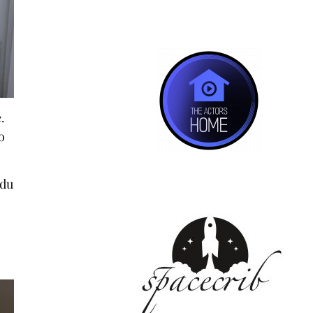
.
o
odu