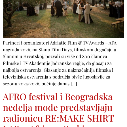
Partneri i organizatori Adriatic Film & TV Awards – AFA
nagrada 2026. na Slano Film Days, filmskom događaju u
Slanom u Hrvatskoj, pozvali su više od 800 članova
Filmske i TV Akademije Jadranske regije, da glasaju za
najbolja ostvarenja! Glasanje za najznačajnija filmska i
televizijska ostvarenja s područja bivše Jugoslavije za
sezonu 2025/2026. počinje danas […]
AFRO festival i Beogradska
nedelja mode predstavljaju
radionicu RE:MAKE SHIRT