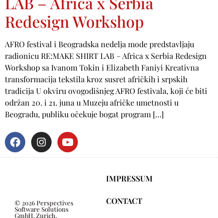
LAB – Africa x Serbia
Redesign Workshop
AFRO festival i Beogradska nedelja mode predstavljaju
radionicu RE:MAKE SHIRT LAB – Africa x Serbia Redesign
Workshop sa Ivanom Tokin i Elizabeth Faniyi Kreativna
transformacija tekstila kroz susret afričkih i srpskih
tradicija U okviru ovogodišnjeg AFRO festivala, koji će biti
održan 20. i 21. juna u Muzeju afričke umetnosti u
Beogradu, publiku očekuje bogat program […]
IMPRESSUM
CONTACT
© 2026 Perspectives
Software Solutions
GmbH, Zurich,