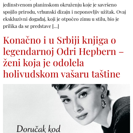
jedinstvenom planinskom okruženju koje je savršeno
spojilo prirodu, vrhunski dizajn i neponovljiv užitak. Ovaj
ekskluzivni događaj, koji je otpočeo zimu u stilu, bio je
prilika da se predstave […]
Konačno i u Srbiji knjiga o
legendarnoj Odri Hepbern –
ženi koja je odolela
holivudskom vašaru taštine