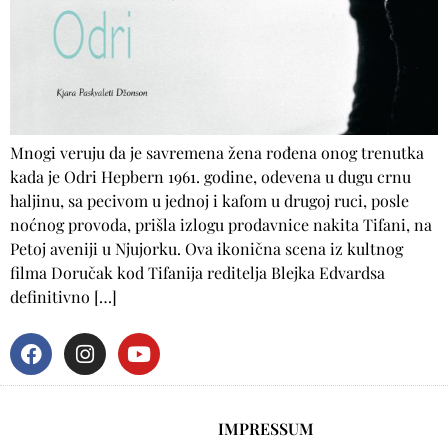
Mnogi veruju da je savremena žena rođena onog trenutka
kada je Odri Hepbern 1961. godine, odevena u dugu crnu
haljinu, sa pecivom u jednoj i kafom u drugoj ruci, posle
noćnog provoda, prišla izlogu prodavnice nakita Tifani, na
Petoj aveniji u Njujorku. Ova ikonična scena iz kultnog
filma Doručak kod Tifanija reditelja Blejka Edvardsa
definitivno […]
IMPRESSUM