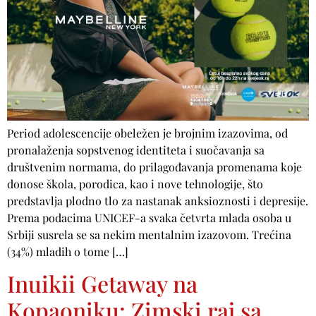
Period adolescencije obeležen je brojnim izazovima, od
pronalaženja sopstvenog identiteta i suočavanja sa
društvenim normama, do prilagođavanja promenama koje
donose škola, porodica, kao i nove tehnologije, što
predstavlja plodno tlo za nastanak anksioznosti i depresije.
Prema podacima UNICEF-a svaka četvrta mlada osoba u
Srbiji susrela se sa nekim mentalnim izazovom. Trećina
(34%) mladih o tome […]
Inuikii Getaway na
Kopaoniku: Zimski raj sa