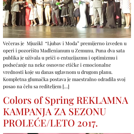
Večeras je Mjuzikl “Ljubav i Moda” premijerno izveden u
operi i pozorištu Madlenianum u Zemunu. Puna dva sata
publika je uživala u priči o entuzijazmu i optimizmu i
podsećanje na neke osnovne etičke i emocionalne
vrednosti koje su danas uglavnom u drugom planu.
Kompletna glumačka postava je maestralno odradila svoj
posao na čelu sa rediteljem […]
Colors of Spring REKLAMNA
KAMPANJA ZA SEZONU
PROLEĆE/LETO 2017.