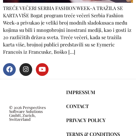
TREĆE VEČERI SERBIA FASHION WEEK-A TRAŽILA SE
KARTA VIŠE Bogat program treće večeri Serbia Fashion
Week-a privukao je veliki broj modnih sladokusaca među
kojima su bili i mnogobrojni inostrani mediji, kao i gosti iz
20 različitih država sveta. Treće večeri, kada se tražila
karta više, brojnoj publici predstavili su se Eymeric
Francois iz Francuske, Boško […]
IMPRESSUM
CONTACT
© 2026 Perspectives
Software Solutions
GmbH, Zurich,
Switzerland
PRIVACY POLICY
TERMS & CONDITIONS