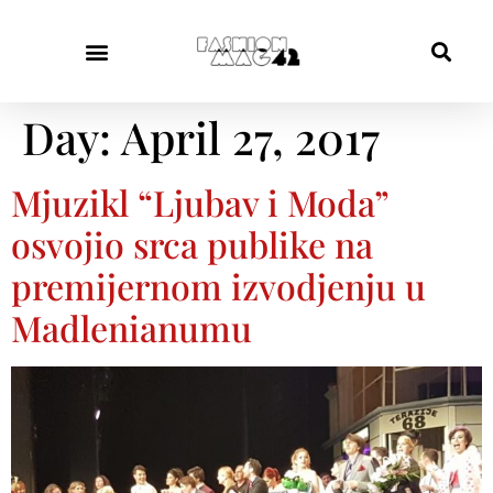
Day:
April 27, 2017
Mjuzikl “Ljubav i Moda”
osvojio srca publike na
premijernom izvodjenju u
Madlenianumu