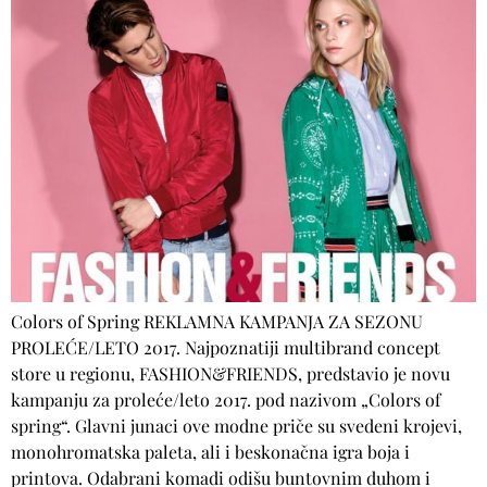
Colors of Spring REKLAMNA KAMPANJA ZA SEZONU
PROLEĆE/LETO 2017. Najpoznatiji multibrand concept
store u regionu, FASHION&FRIENDS, predstavio je novu
kampanju za proleće/leto 2017. pod nazivom „Colors of
spring“. Glavni junaci ove modne priče su svedeni krojevi,
monohromatska paleta, ali i beskonačna igra boja i
printova. Odabrani komadi odišu buntovnim duhom i